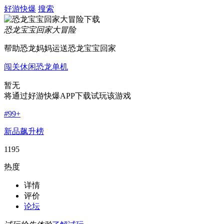
好游快爆
搜索
恐龙宝宝回家大冒险
帮助恐龙妈妈运送恐龙宝宝回家
闯关
休闲
恐龙
单机
暂无
将通过好游快爆APP下载试玩该游戏
#
99+
新品飙升榜
1195
热度
详情
评价
论坛