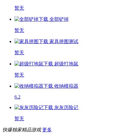
暂无
全部铲掉
暂无
家具拼图
测试
暂无
超级打地鼠
暂无
收纳模拟器
6.2
灰灰历险记
暂无
快爆独家精品游戏
更多