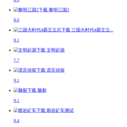
黎明三国2
8.0
三国大时代4霸王立...
8.1
文明起源
7.7
谎言侦探
9.1
脑裂
9.1
熔岩矿车
测试
8.4