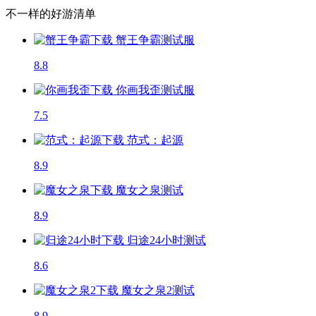
不一样的好游清单
蟹王争霸
测试服
8.8
你画我歪
测试服
7.5
范式：起源
8.9
魔女之泉
测试
8.9
归途24小时
测试
8.6
魔女之泉2
测试
8.9