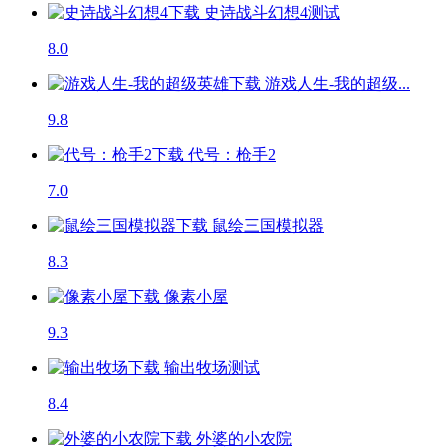
史诗战斗幻想4
测试
8.0
游戏人生-我的超级...
9.8
代号：枪手2
7.0
鼠绘三国模拟器
8.3
像素小屋
9.3
输出牧场
测试
8.4
外婆的小农院