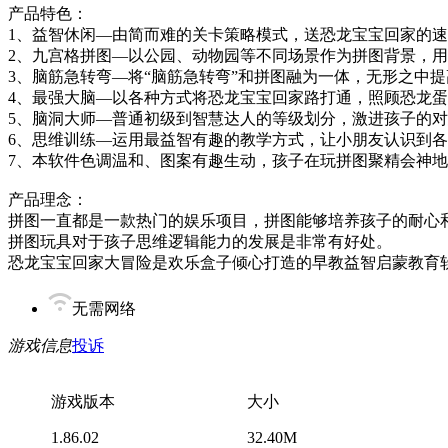
产品特色：
1、益智休闲—由简而难的关卡策略模式，送恐龙宝宝回家的
2、九宫格拼图—以公园、动物园等不同场景作为拼图背景，
3、脑筋急转弯—将“脑筋急转弯”和拼图融为一体，无形之中
4、最强大脑—以各种方式将恐龙宝宝回家路打通，照顾恐龙
5、脑洞大师—普通初级到智慧达人的等级划分，激进孩子的
6、思维训练—运用最益智有趣的教学方式，让小朋友认识到
7、本软件色调温和、图案有趣生动，孩子在玩拼图聚精会神
产品理念：
拼图一直都是一款热门的娱乐项目，拼图能够培养孩子的耐心
拼图玩具对于孩子思维逻辑能力的发展是非常有好处。
恐龙宝宝回家大冒险是欢乐盒子倾心打造的早教益智启蒙教育
无需网络
游戏信息
投诉
游戏版本
大小
1.86.02
32.40M