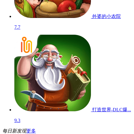
外婆的小农院
7.7
打造世界-DLC爆...
9.3
每日新发现
更多