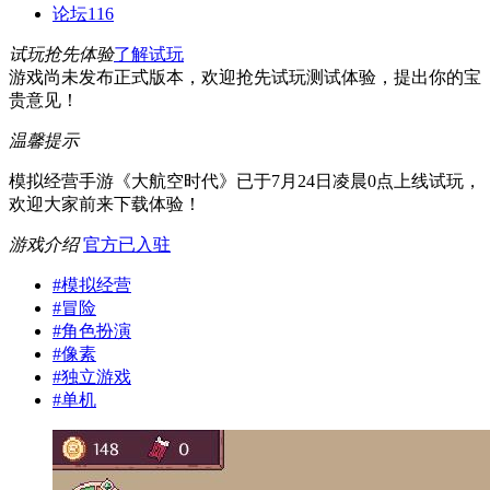
论坛
116
试玩抢先体验
了解试玩
游戏尚未发布正式版本，欢迎抢先试玩测试体验，提出你的宝
贵意见！
温馨提示
模拟经营手游《大航空时代》已于7月24日凌晨0点上线试玩，
欢迎大家前来下载体验！
游戏介绍
官方已入驻
#
模拟经营
#
冒险
#
角色扮演
#
像素
#
独立游戏
#
单机