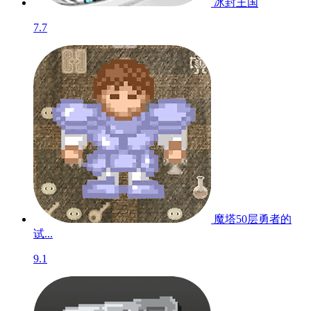
冰封王国
7.7
魔塔50层勇者的
试...
9.1