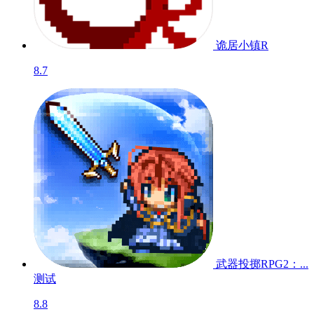
诡居小镇R
8.7
武器投掷RPG2：...
测试
8.8