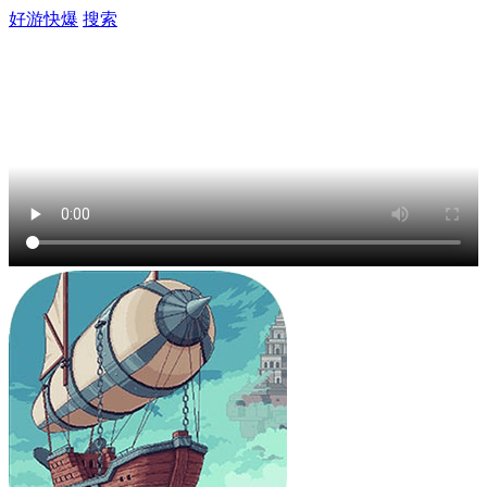
好游快爆
搜索