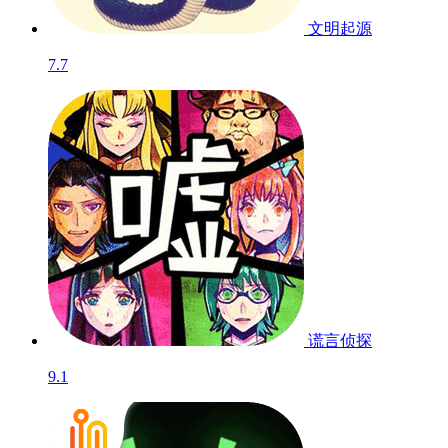
文明起源
7.7
谎言侦探
9.1