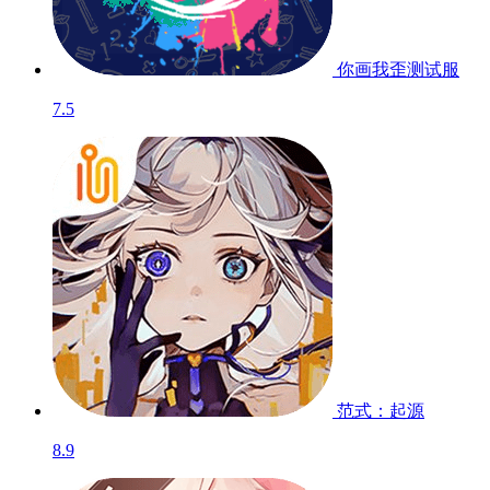
你画我歪
测试服
7.5
范式：起源
8.9