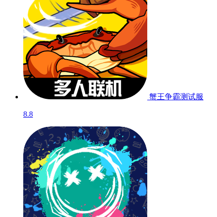
蟹王争霸
测试服
8.8