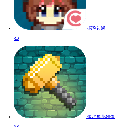
探险边缘
8.2
锻冶屋英雄谭
8.0