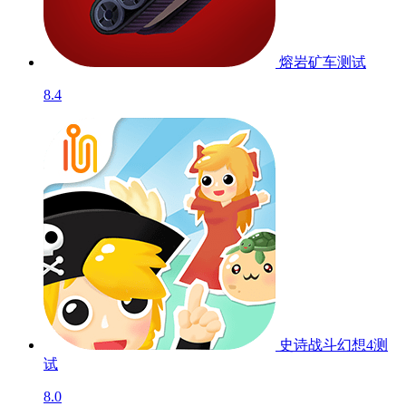
熔岩矿车
测试
8.4
史诗战斗幻想4
测
试
8.0