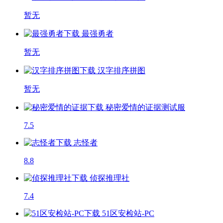
暂无
最强勇者
暂无
汉字排序拼图
暂无
秘密爱情的证据
测试服
7.5
志怪者
8.8
侦探推理社
7.4
51区安检站-PC