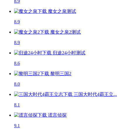
8.9
魔女之泉
测试
8.9
魔女之泉2
测试
8.9
归途24小时
测试
8.6
黎明三国2
8.0
三国大时代4霸王立...
8.1
谎言侦探
9.1