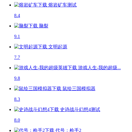
熔岩矿车
测试
8.4
脑裂
9.1
文明起源
7.7
游戏人生-我的超级...
9.8
鼠绘三国模拟器
8.3
史诗战斗幻想4
测试
8.0
代号：枪手2