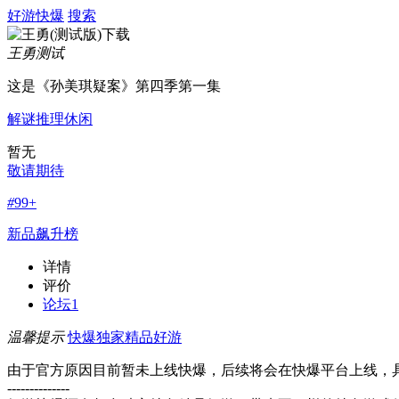
好游快爆
搜索
王勇
测试
这是《孙美琪疑案》第四季第一集
解谜
推理
休闲
暂无
敬请期待
#
99+
新品飙升榜
详情
评价
论坛
1
温馨提示
快爆独家精品好游
由于官方原因目前暂未上线快爆，后续将会在快爆平台上线，
--------------