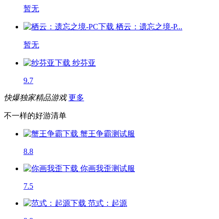
暂无
栖云：遗忘之境-P...
暂无
纱芬亚
9.7
快爆独家精品游戏
更多
不一样的好游清单
蟹王争霸
测试服
8.8
你画我歪
测试服
7.5
范式：起源