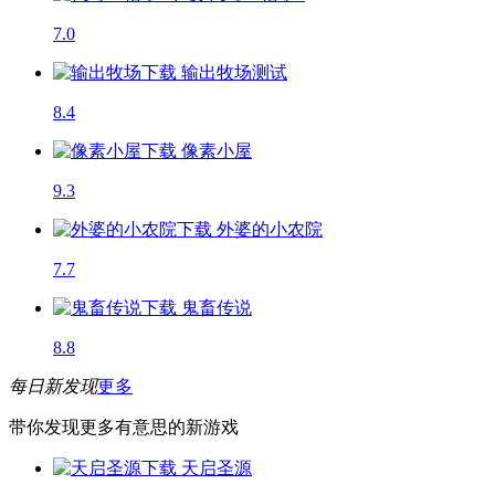
7.0
输出牧场
测试
8.4
像素小屋
9.3
外婆的小农院
7.7
鬼畜传说
8.8
每日新发现
更多
带你发现更多有意思的新游戏
天启圣源