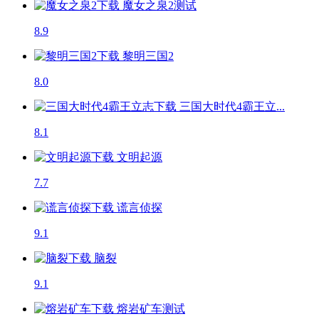
魔女之泉2
测试
8.9
黎明三国2
8.0
三国大时代4霸王立...
8.1
文明起源
7.7
谎言侦探
9.1
脑裂
9.1
熔岩矿车
测试