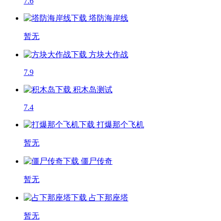
7.6
塔防海岸线
暂无
方块大作战
7.9
积木岛
测试
7.4
打爆那个飞机
暂无
僵尸传奇
暂无
占下那座塔
暂无