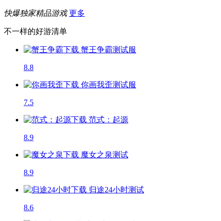
快爆独家精品游戏
更多
不一样的好游清单
蟹王争霸
测试服
8.8
你画我歪
测试服
7.5
范式：起源
8.9
魔女之泉
测试
8.9
归途24小时
测试
8.6