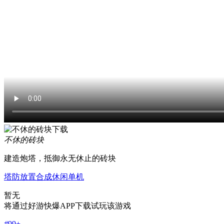
不休的砖块
建造炮塔，抵御永无休止的砖块
塔防
放置
合成
休闲
单机
暂无
将通过好游快爆APP下载试玩该游戏
#
99+