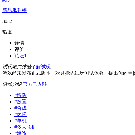
新品飙升榜
3082
热度
详情
评价
论坛
1
试玩抢先体验
了解试玩
游戏尚未发布正式版本，欢迎抢先试玩测试体验，提出你的宝
游戏介绍
官方已入驻
#
塔防
#
放置
#
合成
#
休闲
#
单机
#
多人联机
#
建造