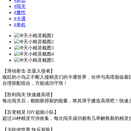
#
射击
#
闯关
#
魔性
#
卡通
#
单机
【滑动射击 击退入侵者】
疯狂的小鸟正不断入侵精灵们的卡通世界，伙伴与高塔面临着
合理搭配组合，方能成功守塔！
【胜利闯关 快速建高塔】
每次闯关后，都能获得新的能量，将其用于建造高塔吧！快速
【百变精灵 DIY超能小队】
超过16种精灵可供收集，每次闯关成功都有几率解救新的精
【卡哇伊世界 快乐冒险】