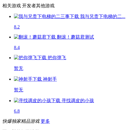
相关游戏
开发者其他游戏
我与兄贵下电梯的二...
8.2
翻滚！蘑菇君
测试
8.4
把你弹飞
暂无
神射手
暂无
寻找调皮的小孩
6.8
快爆独家精品游戏
更多