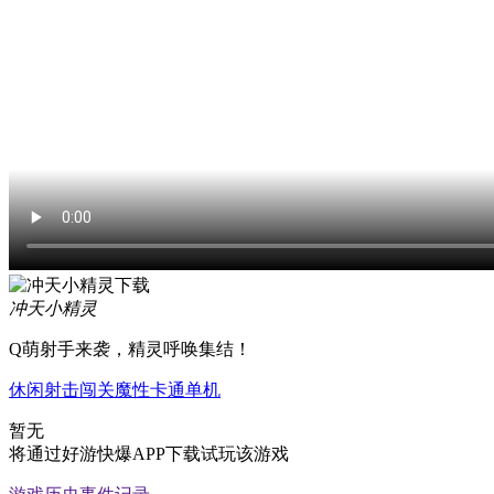
冲天小精灵
Q萌射手来袭，精灵呼唤集结！
休闲
射击
闯关
魔性
卡通
单机
暂无
将通过好游快爆APP下载试玩该游戏