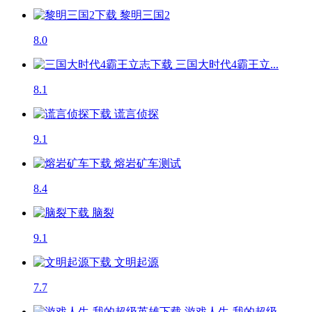
黎明三国2
8.0
三国大时代4霸王立...
8.1
谎言侦探
9.1
熔岩矿车
测试
8.4
脑裂
9.1
文明起源
7.7
游戏人生-我的超级...