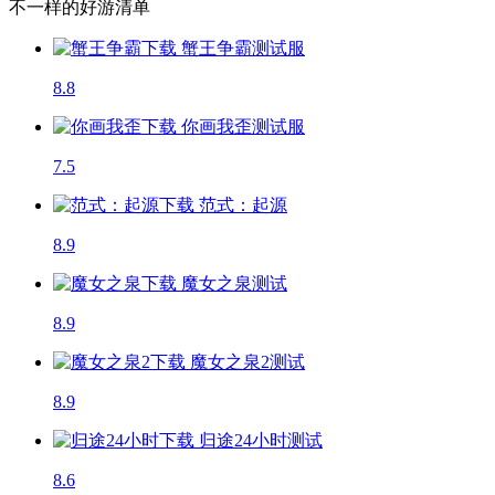
不一样的好游清单
蟹王争霸
测试服
8.8
你画我歪
测试服
7.5
范式：起源
8.9
魔女之泉
测试
8.9
魔女之泉2
测试
8.9
归途24小时
测试
8.6