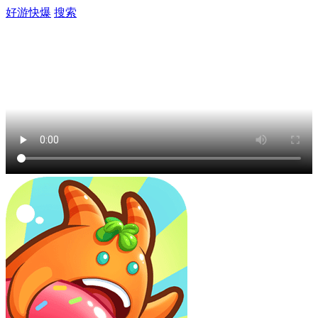
好游快爆
搜索