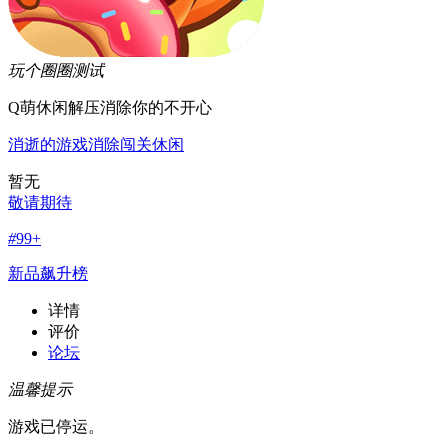
玩个圈圈
测试
Q萌休闲解压消除你的不开心
消逝的游戏
消除
闯关
休闲
暂无
敬请期待
#
99+
新品飙升榜
详情
评价
论坛
温馨提示
游戏已停运。