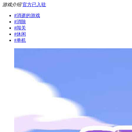
游戏介绍
官方已入驻
#
消逝的游戏
#
消除
#
闯关
#
休闲
#
单机