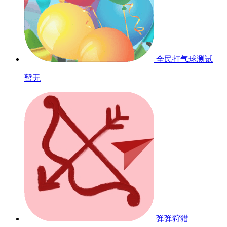
全民打气球
测试
暂无
弹弹狩猎