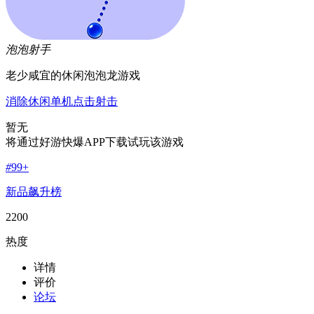
泡泡射手
老少咸宜的休闲泡泡龙游戏
消除
休闲
单机
点击
射击
暂无
将通过好游快爆APP下载试玩该游戏
#
99+
新品飙升榜
2200
热度
详情
评价
论坛