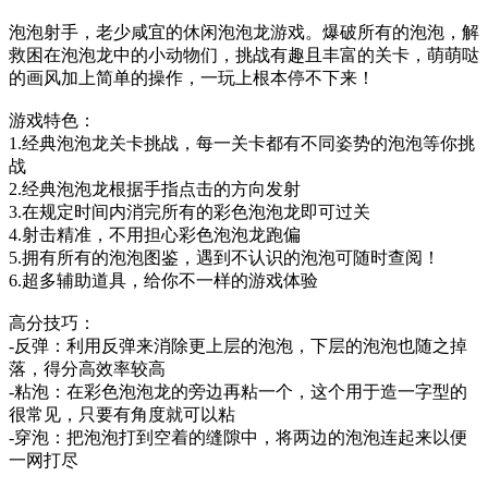
泡泡射手，老少咸宜的休闲泡泡龙游戏。爆破所有的泡泡，解
救困在泡泡龙中的小动物们，挑战有趣且丰富的关卡，萌萌哒
的画风加上简单的操作，一玩上根本停不下来！
游戏特色：
1.经典泡泡龙关卡挑战，每一关卡都有不同姿势的泡泡等你挑
战
2.经典泡泡龙根据手指点击的方向发射
3.在规定时间内消完所有的彩色泡泡龙即可过关
4.射击精准，不用担心彩色泡泡龙跑偏
5.拥有所有的泡泡图鉴，遇到不认识的泡泡可随时查阅！
6.超多辅助道具，给你不一样的游戏体验
高分技巧：
-反弹：利用反弹来消除更上层的泡泡，下层的泡泡也随之掉
落，得分高效率较高
-粘泡：在彩色泡泡龙的旁边再粘一个，这个用于造一字型的
很常见，只要有角度就可以粘
-穿泡：把泡泡打到空着的缝隙中，将两边的泡泡连起来以便
一网打尽