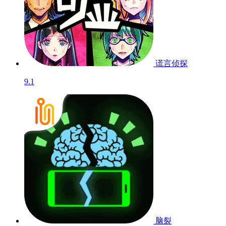
三国大时代4霸王
立...
8.1
文明起源
7.7