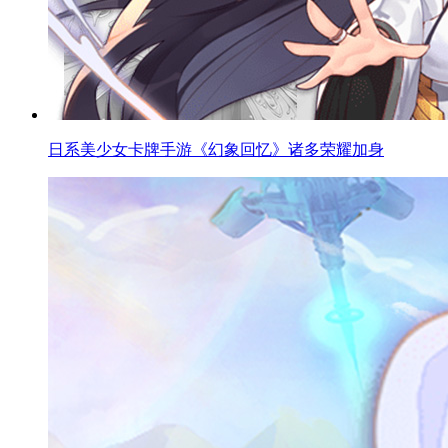
《幻象回忆》多维度诠释角色魅力 美少女等你pick！
【明哥的女装】关于我在立完flag后跳票而不得不转生成
为女仆这档事