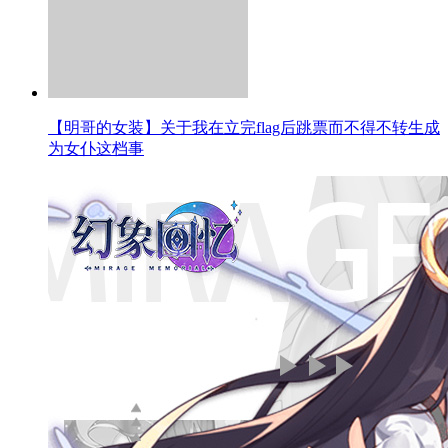
神秘少女等你唤醒？ 《幻象回忆》预约火热预约中！