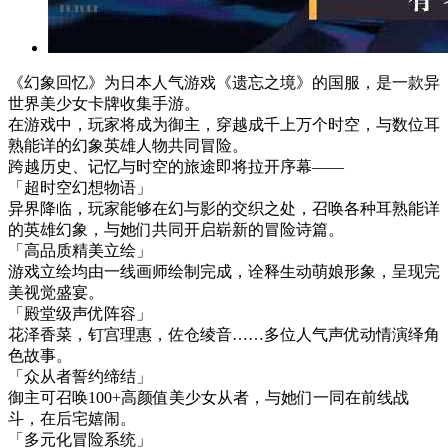
《幻象回忆》为日本人气游戏《遗忘之境》的国服，是一款异
世界美少女卡牌收集手游。
在游戏中，玩家将成为御主，穿越成千上万个时空，与数位耳
熟能详的幻象英雄人物共同冒险。
跨越历史、记忆与时空的旅途即将拉开序幕——
「超时空幻想物语」
异界降临，玩家能够在幻与影的交织之处，召唤各种耳熟能详
的英雄幻象，与她们共同开启崭新的冒险诗篇。
「高品质精美立绘」
游戏立绘均由一线画师绘制完成，诠释生动萌娘形象，呈现完
美视觉盛宴。
「殿堂级声优阵容」
花泽香菜，钉宫理惠，佐仓绫音……多位人气声优动情演绎角
色故事。
「众从者誓约缔结」
御主可召唤100+高颜值美少女从者，与她们一同在前线战
斗，在后宅嬉闹。
「多元化冒险系统」