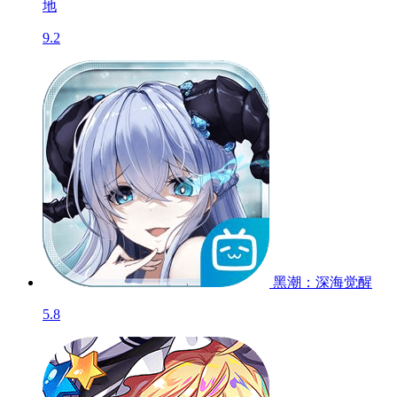
绯月絮语
6.0