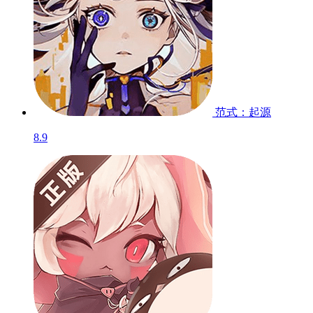
蟹王争霸
测试服
8.8
你画我歪
测试服