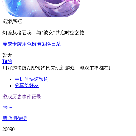
幻象回忆
幻境从者召唤，与“彼女”共启时空之旅！
养成
卡牌
角色扮演
策略
日系
暂无
预约
用好游快爆APP预约抢先玩新游戏，游戏主播都在用
手机号快速预约
分享给好友
游戏历史事件记录
#
99+
新游期待榜
26090