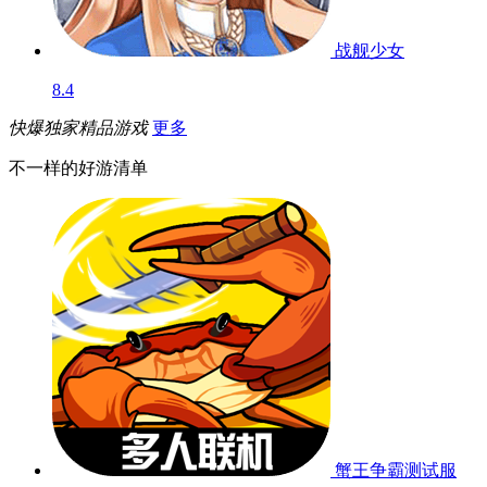
黑潮：深海觉醒
5.8
东方归言录
8.5