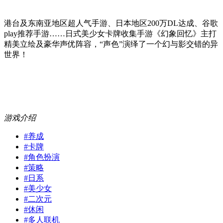
港台及东南亚地区超人气手游、日本地区200万DL达成、谷歌
play推荐手游……日式美少女卡牌收集手游《幻象回忆》主打
精美立绘及豪华声优阵容，“声色”演绎了一个幻与影交错的异
世界！
游戏介绍
#
养成
#
卡牌
#
角色扮演
#
策略
#
日系
#
美少女
#
二次元
#
休闲
#
多人联机