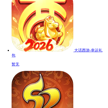
大话西游-幸运礼
包
暂无