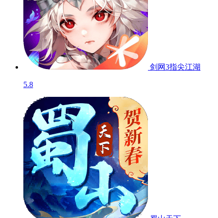
剑网3指尖江湖
5.8