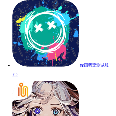
你画我歪
测试服
7.5