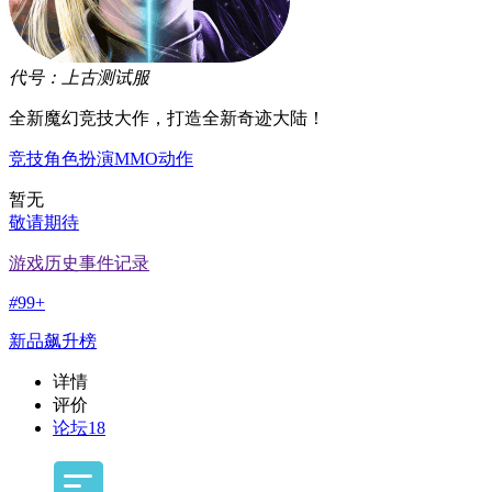
代号：上古
测试服
全新魔幻竞技大作，打造全新奇迹大陆！
竞技
角色扮演
MMO
动作
暂无
敬请期待
游戏历史事件记录
#
99+
新品飙升榜
详情
评价
论坛
18