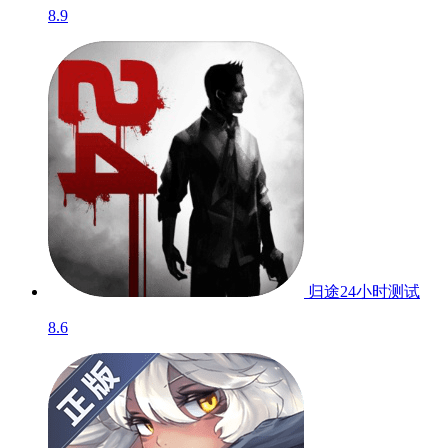
8.9
归途24小时
测试
8.6