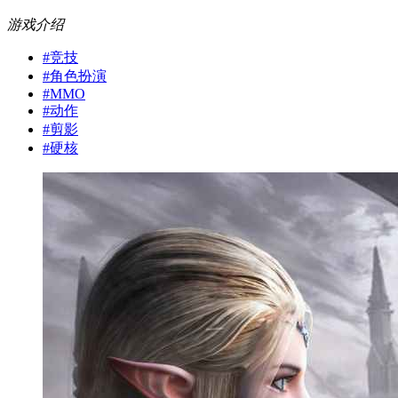
游戏介绍
#
竞技
#
角色扮演
#
MMO
#
动作
#
剪影
#
硬核