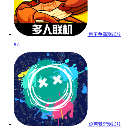
蟹王争霸
测试服
8.8
你画我歪
测试服