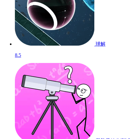
球解
8.5