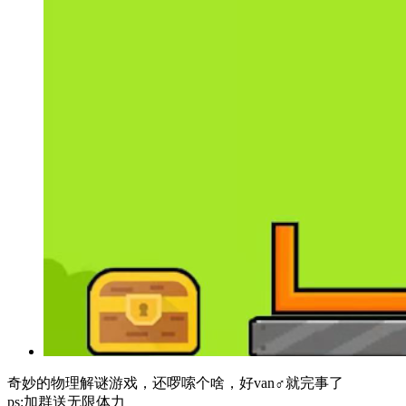
奇妙的物理解谜游戏，还啰嗦个啥，好van♂就完事了
ps:加群送无限体力