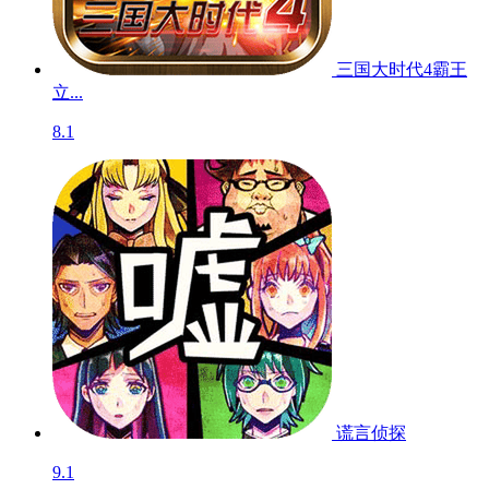
三国大时代4霸王
立...
8.1
谎言侦探
9.1