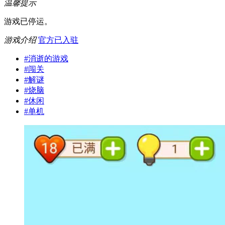
温馨提示
游戏已停运。
游戏介绍
官方已入驻
#
消逝的游戏
#
闯关
#
解谜
#
烧脑
#
休闲
#
单机