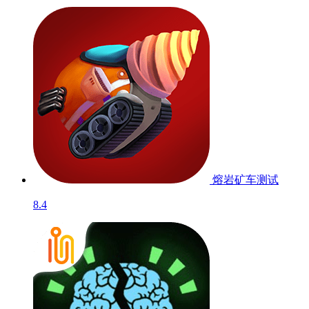
熔岩矿车
测试
8.4