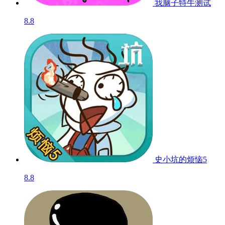
我脑子特牛
测试
8.8
史小坑的烦恼5
8.8