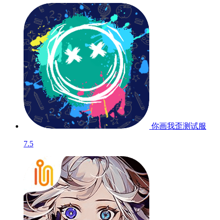
你画我歪
测试服
7.5