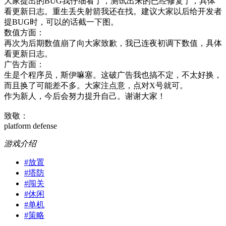
大家提出的BUG我仔细看了，测试出来的已经修复了，具体
看更新日志。重生丢失射箭我还在找。建议大家以后给开发者
提BUG时，可以的话截一下图。
数值方面：
再次为后期数值崩了向大家致歉，我已连夜初调下数值，具体
看更新日志。
广告方面：
生是个程序员，斯伊嘛塞。这破广告我也搞不定，不太好换，
而且换了可能差不多。大家注点意，点对X号就可。
作为新人，今后会努力提升自己。谢谢大家！
致敬：
platform defense
游戏介绍
#
放置
#
塔防
#
闯关
#
休闲
#
单机
#
策略