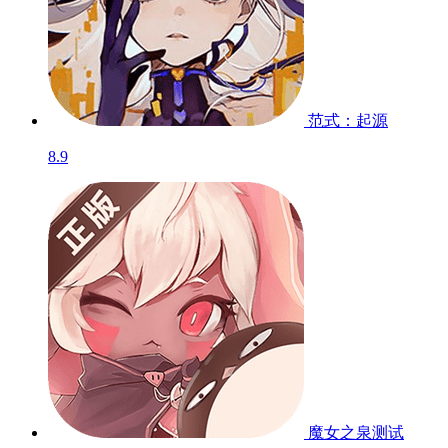
范式：起源
8.9
魔女之泉
测试