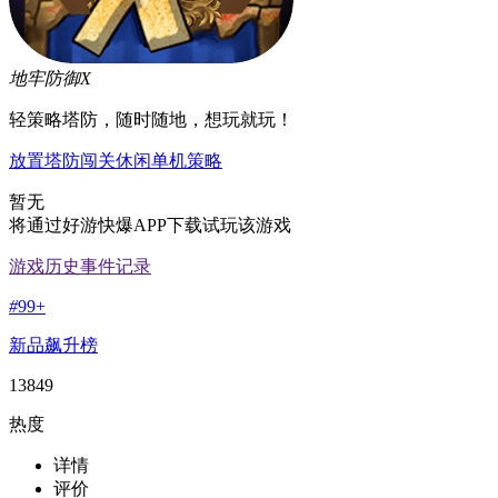
地牢防御X
轻策略塔防，随时随地，想玩就玩！
放置
塔防
闯关
休闲
单机
策略
暂无
将通过好游快爆APP下载试玩该游戏
游戏历史事件记录
#
99+
新品飙升榜
13849
热度
详情
评价