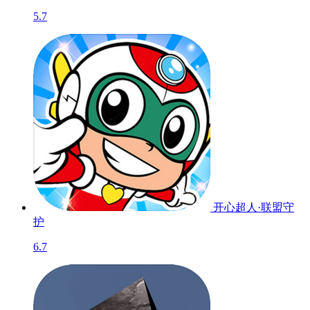
5.7
开心超人·联盟守
护
6.7