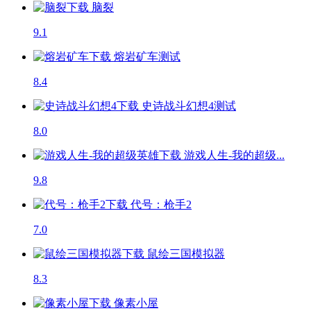
脑裂
9.1
熔岩矿车
测试
8.4
史诗战斗幻想4
测试
8.0
游戏人生-我的超级...
9.8
代号：枪手2
7.0
鼠绘三国模拟器
8.3
像素小屋