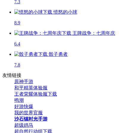
7.3
愤怒的小球
8.9
王牌战争：七周年庆
6.4
骰子勇者
7.8
友情链接
原神手游
和平精英体验服
王者荣耀体验服下载
鸣潮
好游快爆
我的世界官服
沙石镇时光手游
超级鸡马
超自然行动组下载