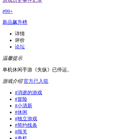
游戏历史事件记录
#
99+
新品飙升榜
详情
评价
论坛
温馨提示
单机休闲手游《失纵》已停运。
游戏介绍
官方已入驻
#
消逝的游戏
#
冒险
#
小清新
#
休闲
#
独立游戏
#
简约线条
#
闯关
#
单机