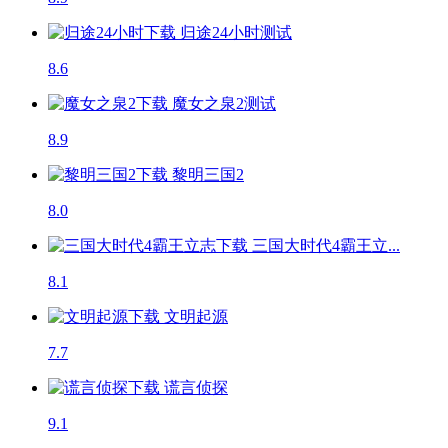
归途24小时
测试
8.6
魔女之泉2
测试
8.9
黎明三国2
8.0
三国大时代4霸王立...
8.1
文明起源
7.7
谎言侦探
9.1