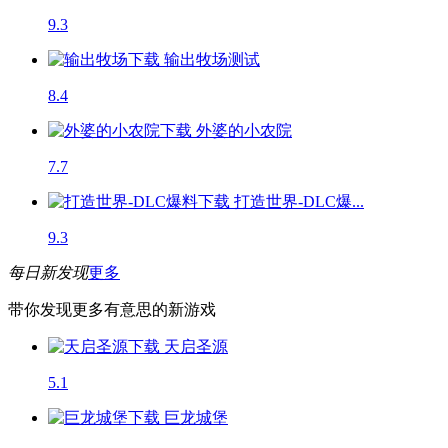
9.3
输出牧场
测试
8.4
外婆的小农院
7.7
打造世界-DLC爆...
9.3
每日新发现
更多
带你发现更多有意思的新游戏
天启圣源
5.1
巨龙城堡