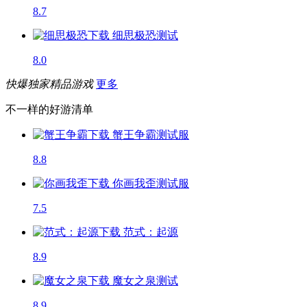
8.7
细思极恐
测试
8.0
快爆独家精品游戏
更多
不一样的好游清单
蟹王争霸
测试服
8.8
你画我歪
测试服
7.5
范式：起源
8.9
魔女之泉
测试
8.9