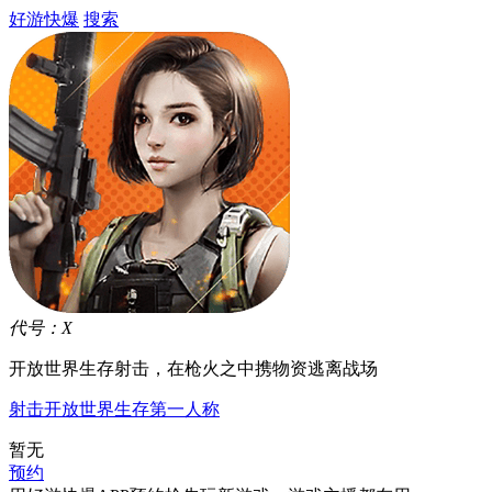
好游快爆
搜索
代号：X
开放世界生存射击，在枪火之中携物资逃离战场
射击
开放世界
生存
第一人称
暂无
预约