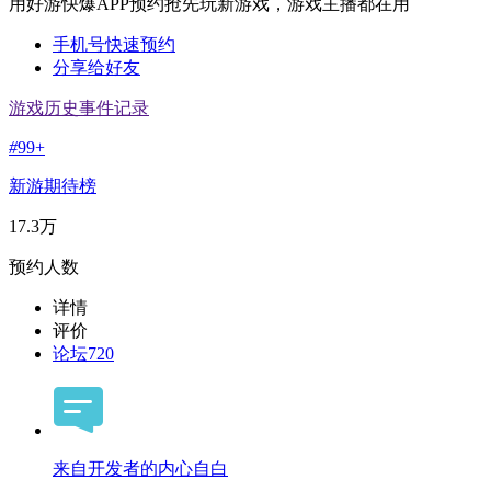
用好游快爆APP预约抢先玩新游戏，游戏主播都在用
手机号快速预约
分享给好友
游戏历史事件记录
#
99+
新游期待榜
17.3万
预约人数
详情
评价
论坛
720
来自开发者的内心自白