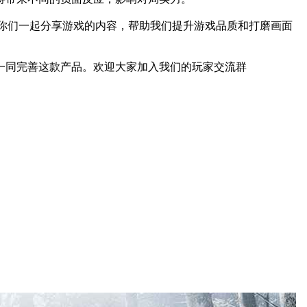
你们一起分享游戏的内容，帮助我们提升游戏品质和打磨画面
一同完善这款产品。欢迎大家加入我们的玩家交流群