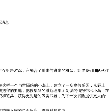
新消息！
生存射击游戏，它融合了射击与逃离的概念。经过我们团队伙伴
团在这样一个与世隔绝的小岛上，建立了一所度假乐园，实际上
械把守的要地，把搜集到的维斯理集团阴谋的情报带出小岛，在
资和道具，获得更先进的装备武器，为下一次冒险提供更大的生
将带来不同的负面反应，影响对局实力。