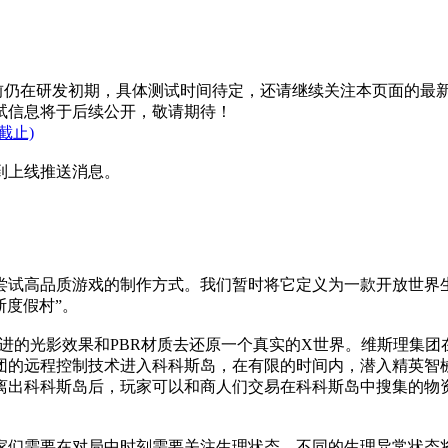
前仍在研发初期，具体测试时间待定，还请继续关注本页面的最
试信息将于后续公开，敬请期待！
截止)
到上线推送消息。
尝试高品质游戏的制作方式。我们暂时将它定义为一款开放世界
斯度假村”。
先进的光影效果和PBR材质去还原一个真实的X世界。维斯理集
团的远程控制技术进入科科斯岛，在有限的时间内，潜入精英智
离出科科斯岛后，玩家可以和商人们交易在科科斯岛中搜集的物
家们需要在对局中时刻需要关注生理状态。不同的生理异常状态