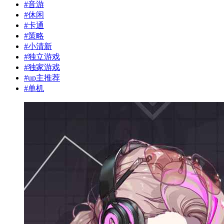
#
音游
#
休闲
#
卡通
#
策略
#
小清新
#
独立游戏
#
独家游戏
#
up主推荐
#
单机