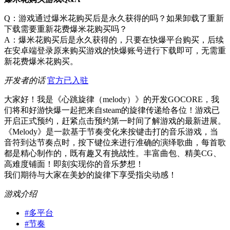
Q：游戏通过爆米花购买后是永久获得的吗？如果卸载了重新
下载需要重新花费爆米花购买吗？
A：爆米花购买后是永久获得的，只要在快爆平台购买，后续
在安卓端登录原来购买游戏的快爆账号进行下载即可，无需重
新花费爆米花购买。
开发者的话
官方已入驻
大家好！我是《心跳旋律（melody）》的开发GOCORE，我
们将和好游快爆一起把来自steam的旋律传递给各位！游戏已
开启正式预约，赶紧点击预约第一时间了解游戏的最新进展。
《Melody》是一款基于节奏变化来按键击打的音乐游戏，当
音符到达节奏点时，按下键位来进行准确的演绎歌曲，每首歌
都是精心制作的，既有趣又有挑战性。丰富曲包、精美CG、
高难度铺面！即刻实现你的音乐梦想！
我们期待与大家在美妙的旋律下享受指尖动感！
游戏介绍
#
多平台
#
节奏