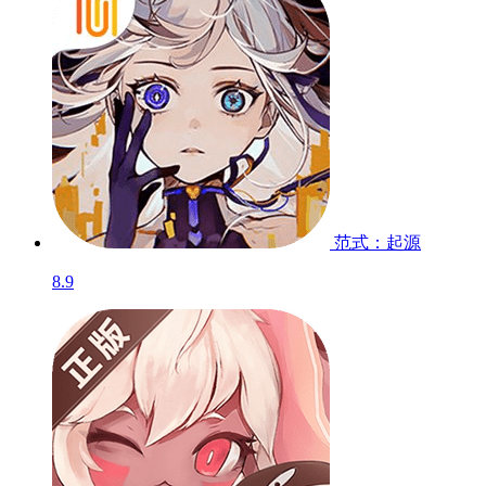
范式：起源
8.9