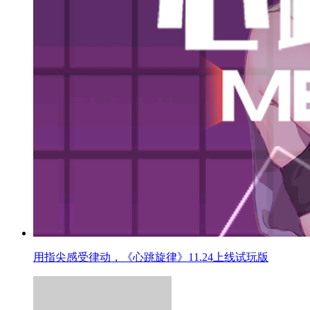
用指尖感受律动，《心跳旋律》11.24上线试玩版