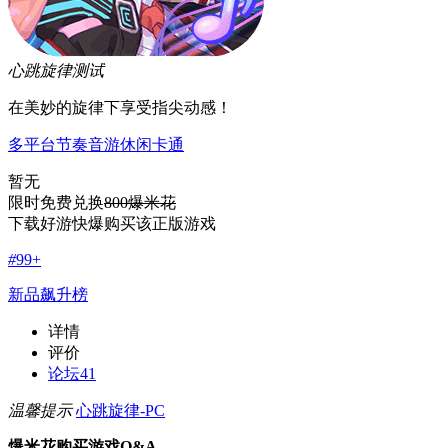
心跳旋律
测试
在美妙的旋律下享受指尖动感！
多平台
节奏
音游
休闲
卡通
暂无
限时免费兑换
800爆米花
下载好游快爆购买该正版游戏
#
99+
新品飙升榜
详情
评价
论坛
41
温馨提示
心跳旋律-PC
爆米花购买游戏Q&A