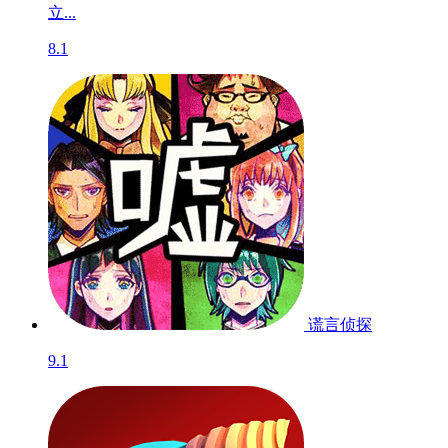
立...
8.1
谎言侦探
9.1