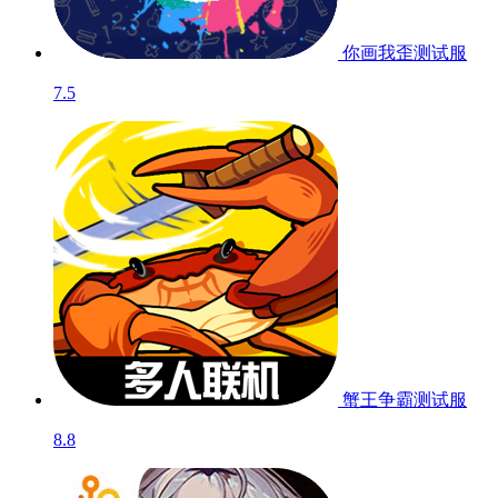
你画我歪
测试服
7.5
蟹王争霸
测试服
8.8