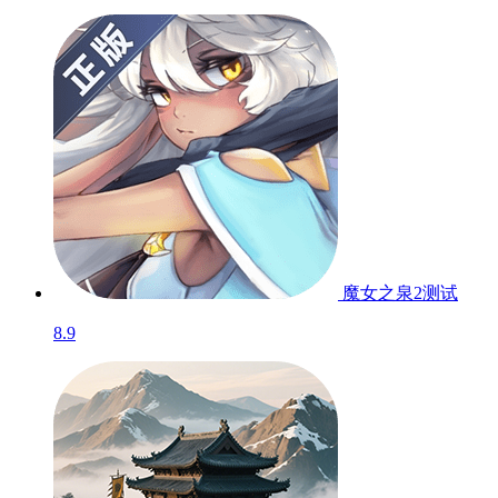
魔女之泉2
测试
8.9