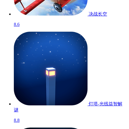
决战长空
8.6
灯塔-光线益智解
谜
8.8