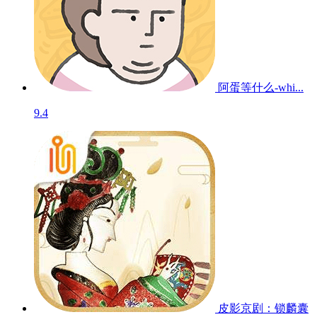
阿蛋等什么-whi...
9.4
皮影京剧：锁麟囊