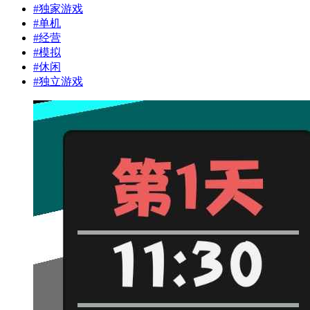
#
独家游戏
#
单机
#
经营
#
模拟
#
休闲
#
独立游戏