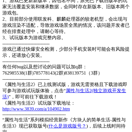
1、游戏已更新新版本，因包名不同，原先已下载旧版本的玩
家无法覆盖安装和继承数据，会同时存在新版本、旧版本两个
游戏包。
2、目前部分使用联发科、麒麟处理器的较老机型，会出现与
游戏渲染不适配，导致游戏场景全黑的情况，该问题开发者已
经在排查处理中，请耐心等待。
3、试玩版本为游戏完整内容。
--------------------------------
游戏已通过快爆安全检测，少部分手机安装时可能会有风险提
示，还请放心安装。
--------------------------------
有任何bug以及想讨论的问题可以加q群：
762985538(1群)785778143(2群)838139751（3群）
--------------------------------
《属性与生活2》已上线测试版，游戏无需资格且下载游戏即
可参与游戏试玩版体验，点击“
属性与生活2(独立游戏开发生
活)
”，即可前往下载游戏！
《属性与生活2》试玩版下载地址：
http://www.3839.com/a/104902.htm
-------------------------------------------
“属性与生活”系列模拟经营新作《方块人的简单生活-属性与
生活3》现已获取版号(
什么是游戏版号？
)，后续上线时间待