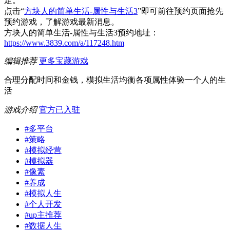
定。
点击“
方块人的简单生活-属性与生活3
”即可前往预约页面抢先
预约游戏，了解游戏最新消息。
方块人的简单生活-属性与生活3预约地址：
https://www.3839.com/a/117248.htm
编辑推荐
更多宝藏游戏
合理分配时间和金钱，模拟生活均衡各项属性体验一个人的生
活
游戏介绍
官方已入驻
#
多平台
#
策略
#
模拟经营
#
模拟器
#
像素
#
养成
#
模拟人生
#
个人开发
#
up主推荐
#
数据人生