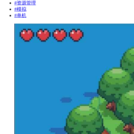
#
资源管理
#
模拟
#
单机