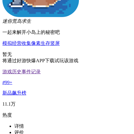
迷你荒岛求生
一起来解开小岛上的秘密吧
模拟经营
收集
像素
生存
竖屏
暂无
将通过好游快爆APP下载试玩该游戏
游戏历史事件记录
#
99+
新品飙升榜
11.1万
热度
详情
评价