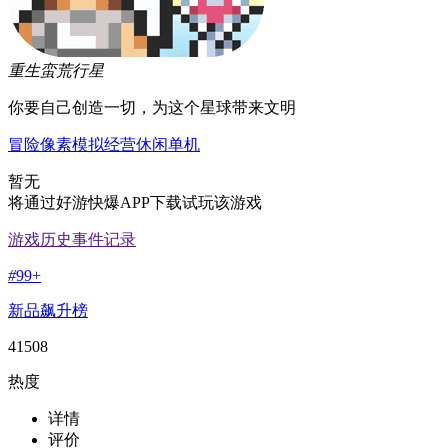
重生蛮荒行星
你要自己创造一切，为这个星球带来文明
冒险
像素
模拟经营
休闲
单机
暂无
将通过好游快爆APP下载试玩该游戏
游戏历史事件记录
#
99+
新品飙升榜
41508
热度
详情
评价