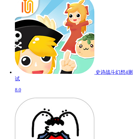
史诗战斗幻想4
测
试
8.0