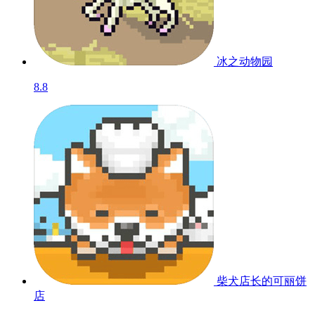
冰之动物园
8.8
柴犬店长的可丽饼
店