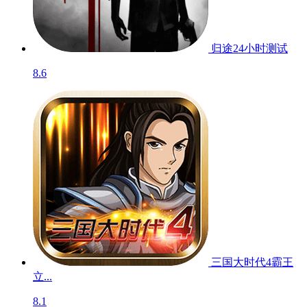
归途24小时
测试
8.6
三国大时代4霸王
立...
8.1