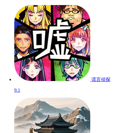
谎言侦探
9.1