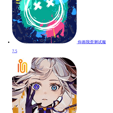
你画我歪
测试服
7.5