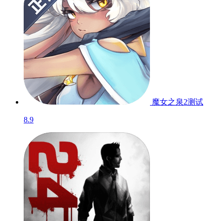
魔女之泉2
测试
8.9