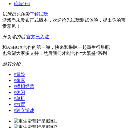
论坛
166
试玩抢先体验
了解试玩
游戏尚未发布正式版本，欢迎抢先试玩测试体验，提出你的宝
贵意见！
开发者的话
官方已入驻
和ASBOX合作的第一弹，快来和啦咪一起重生行星吧！
也希望大家多支持，然后我们才能合作“大繁盛”系列
游戏介绍
#
冒险
#
像素
#
模拟经营
#
休闲
#
单机
#
放置
#
独立游戏