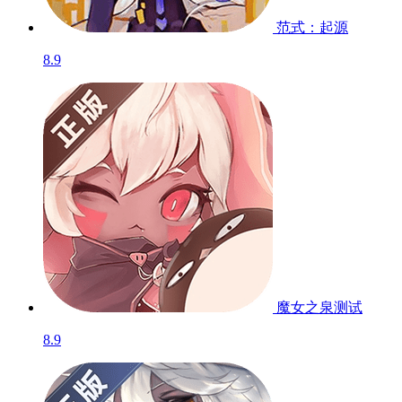
范式：起源
8.9
魔女之泉
测试
8.9