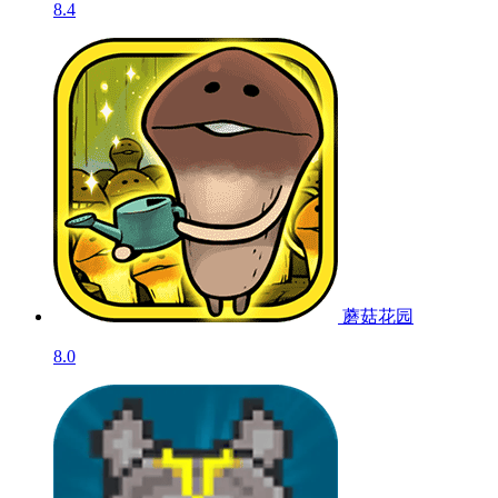
8.4
蘑菇花园
8.0