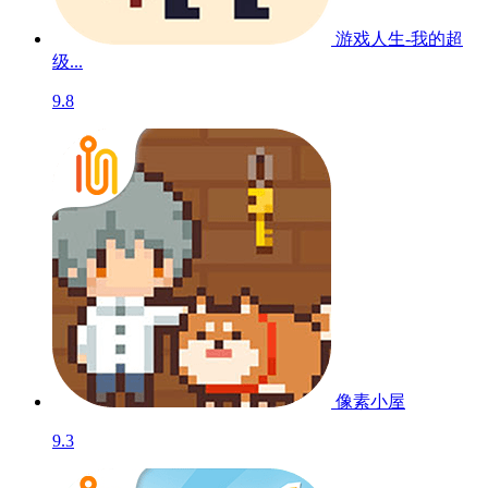
游戏人生-我的超
级...
9.8
像素小屋
9.3