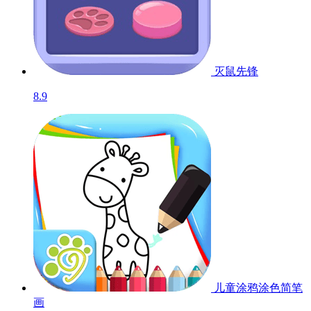
灭鼠先锋
8.9
儿童涂鸦涂色简笔
画