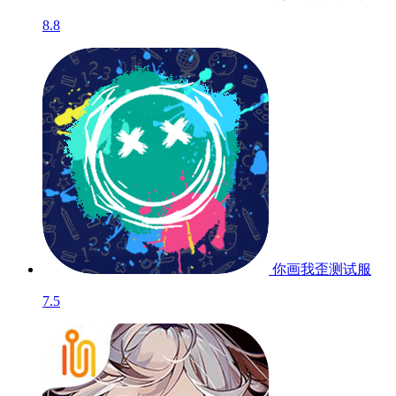
8.8
你画我歪
测试服
7.5