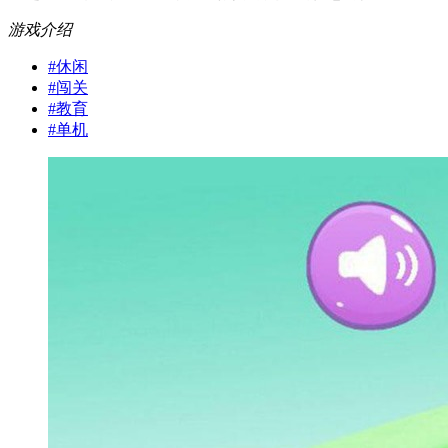
游戏介绍
#
休闲
#
闯关
#
教育
#
单机