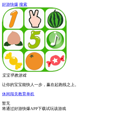
好游快爆
搜索
宝宝早教游戏
让你的宝宝能快人一步，赢在起跑线之上。
休闲
闯关
教育
单机
暂无
将通过好游快爆APP下载试玩该游戏