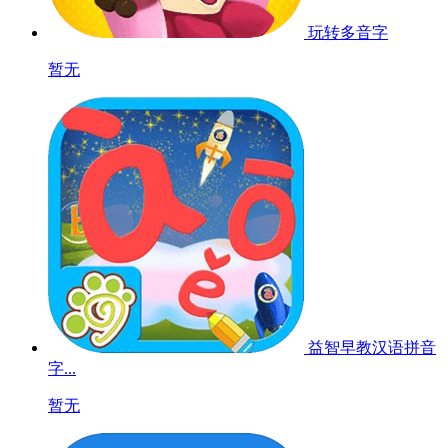
玩转多音字
暂无
益智早教汉语拼音
字...
暂无