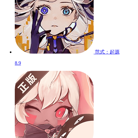
范式：起源
8.9