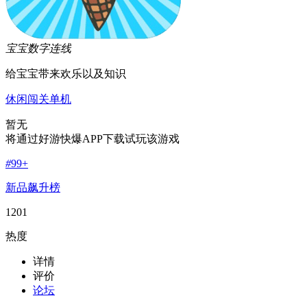
宝宝数字连线
给宝宝带来欢乐以及知识
休闲
闯关
单机
暂无
将通过好游快爆APP下载试玩该游戏
#
99+
新品飙升榜
1201
热度
详情
评价
论坛