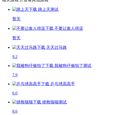
跳上天
测试
暂无
不要让敌人得逞
暂无
天天过马路
9.2
我被狗仔偷拍了
测试
7.9
乒乓球高高手
6.0
拯救猫猫
测试
8.6