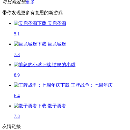
每日新发现
更多
带你发现更多有意思的新游戏
天启圣源
5.1
巨龙城堡
7.3
愤怒的小球
8.9
王牌战争：七周年庆
6.4
骰子勇者
7.8
友情链接