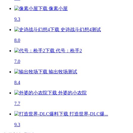
像素小屋
9.3
史诗战斗幻想4
测试
8.0
代号：枪手2
7.0
输出牧场
测试
8.4
外婆的小农院
7.7
打造世界-DLC爆...
9.3