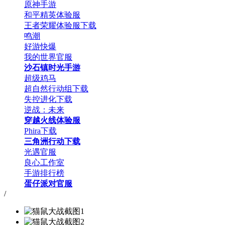
原神手游
和平精英体验服
王者荣耀体验服下载
鸣潮
好游快爆
我的世界官服
沙石镇时光手游
超级鸡马
超自然行动组下载
失控进化下载
逆战：未来
穿越火线体验服
Phira下载
三角洲行动下载
光遇官服
良心工作室
手游排行榜
蛋仔派对官服
/