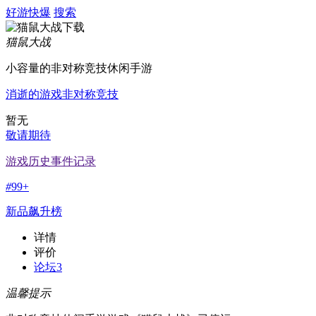
好游快爆
搜索
猫鼠大战
小容量的非对称竞技休闲手游
消逝的游戏
非对称竞技
暂无
敬请期待
游戏历史事件记录
#
99+
新品飙升榜
详情
评价
论坛
3
温馨提示