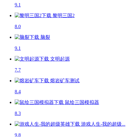
9.1
黎明三国2
8.0
脑裂
9.1
文明起源
7.7
熔岩矿车
测试
8.4
鼠绘三国模拟器
8.3
游戏人生-我的超级...
9.8