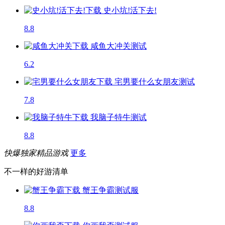
史小坑!活下去!
8.8
咸鱼大冲关
测试
6.2
宅男要什么女朋友
测试
7.8
我脑子特牛
测试
8.8
快爆独家精品游戏
更多
不一样的好游清单
蟹王争霸
测试服
8.8