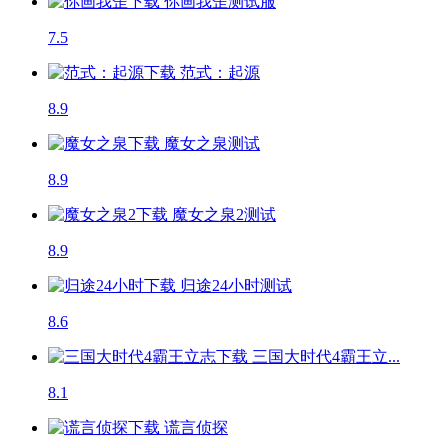
你画我歪
测试服
7.5
范式：起源
8.9
魔女之泉
测试
8.9
魔女之泉2
测试
8.9
归途24小时
测试
8.6
三国大时代4霸王立...
8.1
谎言侦探