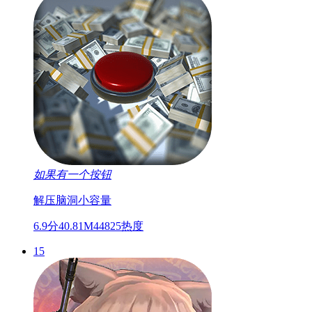
如果有一个按钮
解压
脑洞
小容量
6.9分
40.81M
44825热度
15