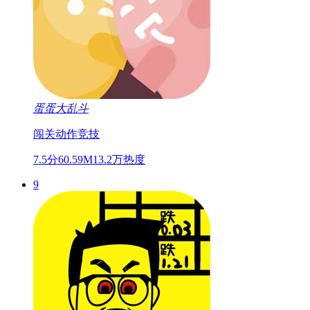
蛋蛋大乱斗
闯关
动作
竞技
7.5分
60.59M
13.2万热度
9