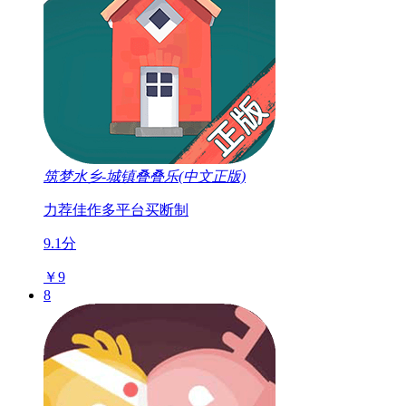
筑梦水乡-城镇叠叠乐(中文正版)
力荐佳作
多平台
买断制
9.1分
￥9
8