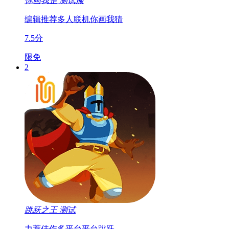
你画我歪
测试服
编辑推荐
多人联机
你画我猜
7.5分
限免
2
跳跃之王
测试
力荐佳作
多平台
平台跳跃