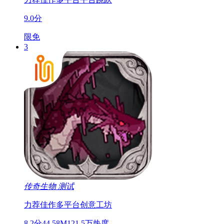
9.0分
限免
3
传奇生物
测试
力荐佳作
多平台
创意工坊
8.2分
44.58M
121.5万热度