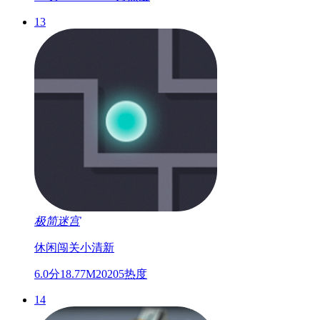
13
极简迷宫
休闲
闯关
小清新
6.0分
18.77M
20205热度
14