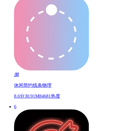
抛
休闲
简约线条
物理
8.6分
30.91M
84681热度
6