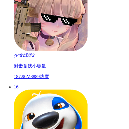
少女战地2
射击
竞技
小容量
187.96M
3889热度
16