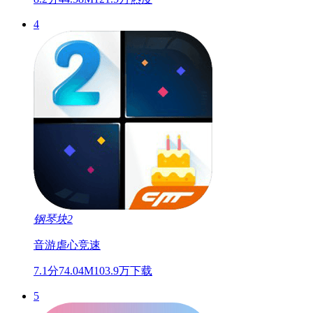
4
钢琴块2
音游
虐心
竞速
7.1分
74.04M
103.9万下载
5