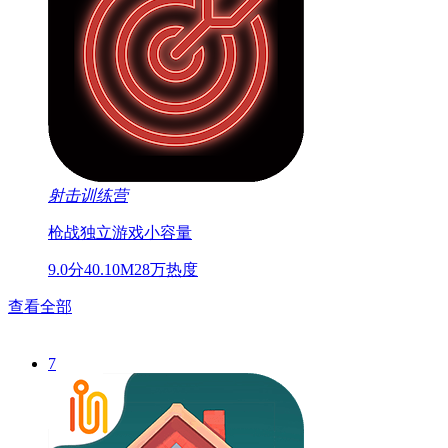
射击训练营
枪战
独立游戏
小容量
9.0分
40.10M
28万热度
查看全部
7