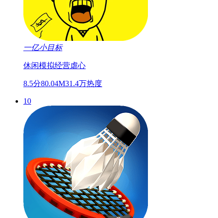
一亿小目标
休闲
模拟经营
虐心
8.5分
80.04M
31.4万热度
10