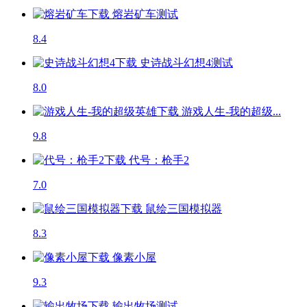
熔岩矿车
测试
8.4
史诗战斗幻想4
测试
8.0
游戏人生-我的超级...
9.8
代号：枪手2
7.0
鼠绘三国模拟器
8.3
像素小屋
9.3
输出牧场
测试