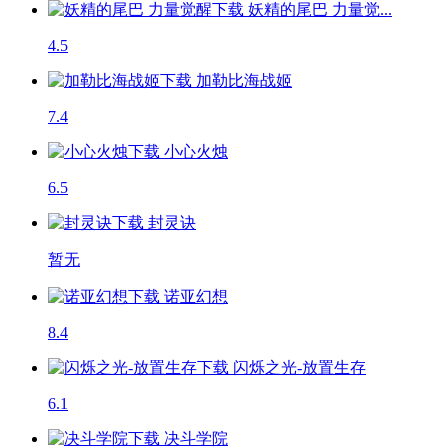
妖精的尾巴 力量觉...
4.5
加勒比海战姬
7.4
小心火烛
6.5
封灵诀
暂无
诺亚幻想
8.4
闪烁之光-放置生存
6.1
决斗学院