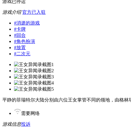
游戏已停运
游戏介绍
官方已入驻
#
消逝的游戏
#
卡牌
#
回合
#
角色扮演
#
放置
#
二次元
平静的菲瑞特尔大陆分别由六位王女掌管不同的领地，由格林
需要网络
游戏信息
投诉