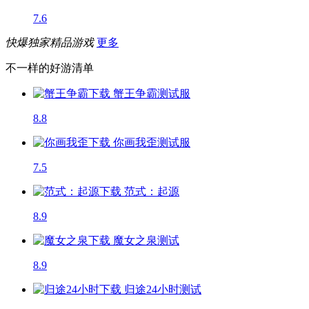
7.6
快爆独家精品游戏
更多
不一样的好游清单
蟹王争霸
测试服
8.8
你画我歪
测试服
7.5
范式：起源
8.9
魔女之泉
测试
8.9
归途24小时
测试