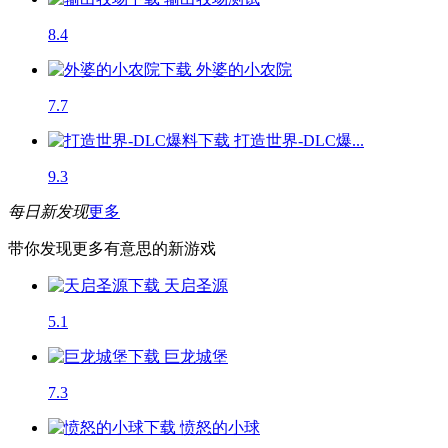
8.4
外婆的小农院
7.7
打造世界-DLC爆...
9.3
每日新发现
更多
带你发现更多有意思的新游戏
天启圣源
5.1
巨龙城堡
7.3
愤怒的小球