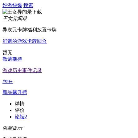
好游快爆
搜索
王女异闻录
异次元卡牌福利放置卡牌
消逝的游戏
卡牌
回合
暂无
敬请期待
游戏历史事件记录
#
99+
新品飙升榜
详情
评价
论坛
2
温馨提示