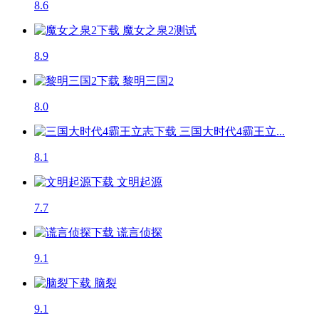
8.6
魔女之泉2
测试
8.9
黎明三国2
8.0
三国大时代4霸王立...
8.1
文明起源
7.7
谎言侦探
9.1
脑裂
9.1