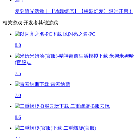
复刻追光活动｜【谲舞缚厄】【棱彩幻梦】限时开启！
相关游戏
开发者其他游戏
以闪亮之名-PC
8.8
米姆米姆哈
(官服)...
7.5
雷索纳斯
7.0
二重螺旋-B服云玩
8.6
二重螺旋(官服)