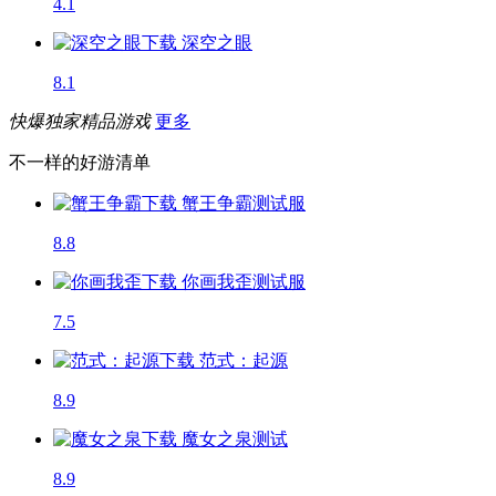
4.1
深空之眼
8.1
快爆独家精品游戏
更多
不一样的好游清单
蟹王争霸
测试服
8.8
你画我歪
测试服
7.5
范式：起源
8.9
魔女之泉
测试
8.9