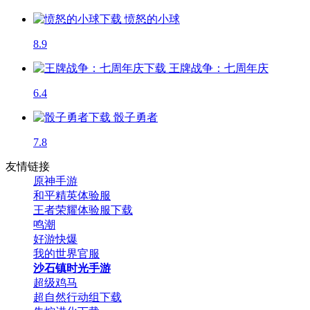
愤怒的小球
8.9
王牌战争：七周年庆
6.4
骰子勇者
7.8
友情链接
原神手游
和平精英体验服
王者荣耀体验服下载
鸣潮
好游快爆
我的世界官服
沙石镇时光手游
超级鸡马
超自然行动组下载