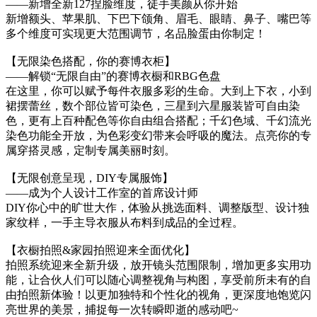
——新增全新127捏脸维度，徒手美颜从你开始
新增额头、苹果肌、下巴下颌角、眉毛、眼睛、鼻子、嘴巴等
多个维度可实现更大范围调节，名品脸蛋由你制定！
【无限染色搭配，你的赛博衣柜】
——解锁“无限自由”的赛博衣橱和RBG色盘
在这里，你可以赋予每件衣服多彩的生命。大到上下衣，小到
裙摆蕾丝，数个部位皆可染色，三星到六星服装皆可自由染
色，更有上百种配色等你自由组合搭配；千幻色域、千幻流光
染色功能全开放，为色彩变幻带来会呼吸的魔法。点亮你的专
属穿搭灵感，定制专属美丽时刻。
【无限创意呈现，DIY专属服饰】
——成为个人设计工作室的首席设计师
DIY你心中的旷世大作，体验从挑选面料、调整版型、设计独
家纹样，一手主导衣服从布料到成品的全过程。
【衣橱拍照&家园拍照迎来全面优化】
拍照系统迎来全新升级，放开镜头范围限制，增加更多实用功
能，让合伙人们可以随心调整视角与构图，享受前所未有的自
由拍照新体验！以更加独特和个性化的视角，更深度地饱览闪
亮世界的美景，捕捉每一次转瞬即逝的感动吧~