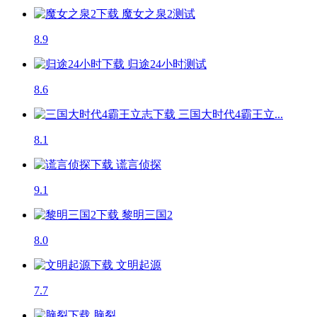
魔女之泉2
测试
8.9
归途24小时
测试
8.6
三国大时代4霸王立...
8.1
谎言侦探
9.1
黎明三国2
8.0
文明起源
7.7
脑裂