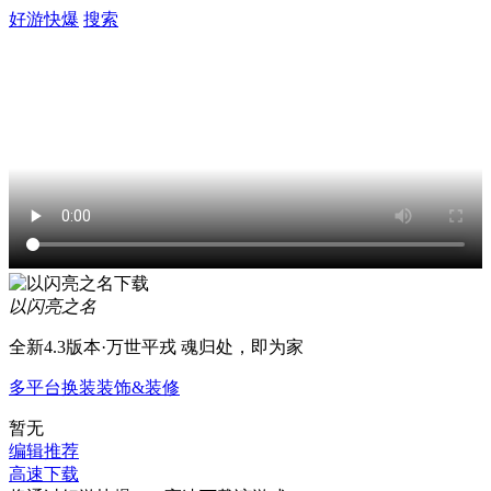
好游快爆
搜索
以闪亮之名
全新4.3版本·万世平戎 魂归处，即为家
多平台
换装
装饰&装修
暂无
编辑推荐
高速下载