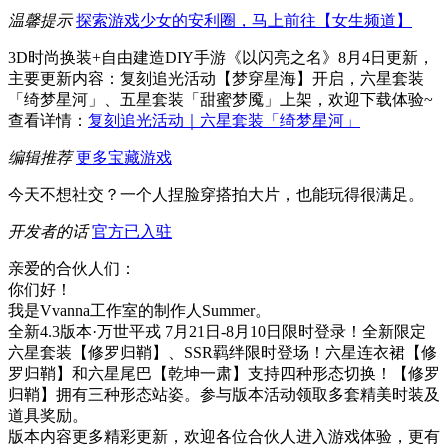
温馨提示
探索游戏少女的安利圈，马上前往【女生频道】
3D时尚换装+自由建造DIY手游《以闪亮之名》8月4日更新，
主要更新内容：复刻追光活动【梦穿星海】开启，六星套装
「绮梦星河」、五星套装「甜蜜梦魇」上架，欢迎下载体验~
查看详情：
复刻追光活动｜六星套装「绮梦星河」
编辑推荐
更多宝藏游戏
今天不想社交？一个人捏脸穿搭拍大片，也能玩得很满足。
开发者的话
官方已入驻
亲爱的合伙人们：
你们好！
我是Vvanna工作室的制作人Summer。
全新4.3版本·万世平戎 7月21日-8月10日限时登录！全新限定
六星套装【修罗归鞘】、SSR羁绊限时登场！六星连衣裙【修
罗归鞘】和六星尾巴【乾坤一肃】支持四种形态切换！【修罗
归鞘】拥有三种形态站姿。参与版本活动领取多套精美时装及
道具奖励。
版本内容更多精彩更新，欢迎各位合伙人进入游戏体验，更有