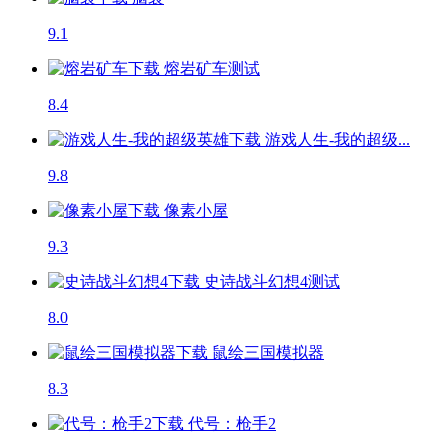
9.1
熔岩矿车
测试
8.4
游戏人生-我的超级...
9.8
像素小屋
9.3
史诗战斗幻想4
测试
8.0
鼠绘三国模拟器
8.3
代号：枪手2