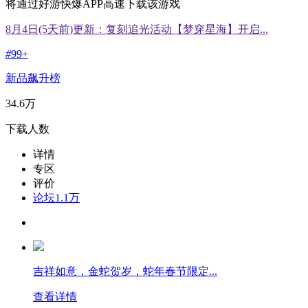
将通过好游快爆APP高速下载该游戏
8月4日(5天前)更新：复刻追光活动【梦穿星海】开启...
#
99+
新品飙升榜
34.6万
下载人数
详情
专区
评价
论坛
1.1万
吉祥如意，金蛇贺岁，蛇年春节限定...
查看详情