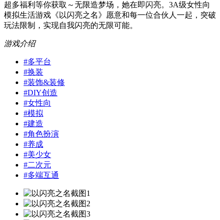
超多福利等你获取～无限造梦场，她在即闪亮。3A级女性向
模拟生活游戏《以闪亮之名》愿意和每一位合伙人一起，突破
玩法限制，实现自我闪亮的无限可能。
游戏介绍
#
多平台
#
换装
#
装饰&装修
#
DIY创造
#
女性向
#
模拟
#
建造
#
角色扮演
#
养成
#
美少女
#
二次元
#
多端互通