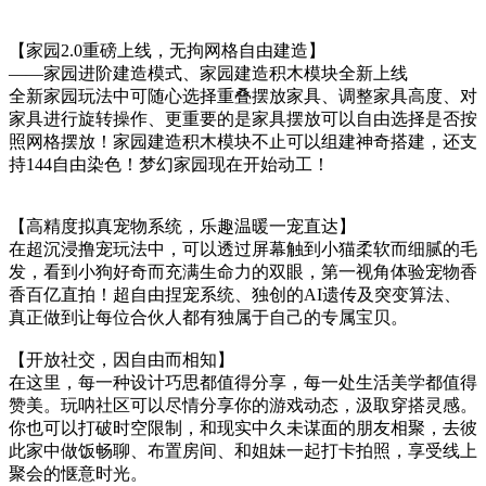
【家园2.0重磅上线，无拘网格自由建造】
——家园进阶建造模式、家园建造积木模块全新上线
全新家园玩法中可随心选择重叠摆放家具、调整家具高度、对
家具进行旋转操作、更重要的是家具摆放可以自由选择是否按
照网格摆放！家园建造积木模块不止可以组建神奇搭建，还支
持144自由染色！梦幻家园现在开始动工！
【高精度拟真宠物系统，乐趣温暖一宠直达】
在超沉浸撸宠玩法中，可以透过屏幕触到小猫柔软而细腻的毛
发，看到小狗好奇而充满生命力的双眼，第一视角体验宠物香
香百亿直拍！超自由捏宠系统、独创的AI遗传及突变算法、
真正做到让每位合伙人都有独属于自己的专属宝贝。
【开放社交，因自由而相知】
在这里，每一种设计巧思都值得分享，每一处生活美学都值得
赞美。玩呐社区可以尽情分享你的游戏动态，汲取穿搭灵感。
你也可以打破时空限制，和现实中久未谋面的朋友相聚，去彼
此家中做饭畅聊、布置房间、和姐妹一起打卡拍照，享受线上
聚会的惬意时光。