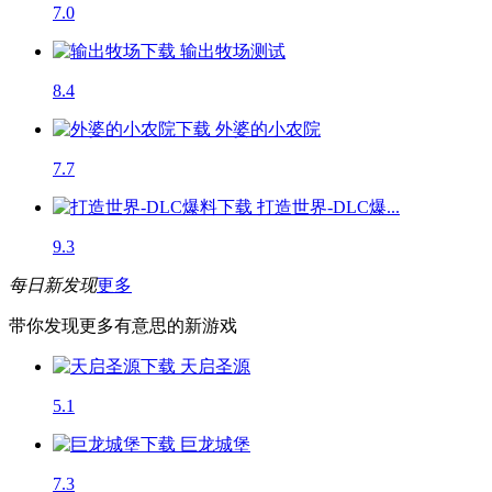
7.0
输出牧场
测试
8.4
外婆的小农院
7.7
打造世界-DLC爆...
9.3
每日新发现
更多
带你发现更多有意思的新游戏
天启圣源
5.1
巨龙城堡
7.3