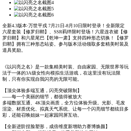
全新4.3版本·万世平戎 7月21日-8月10日限时登录！全新限定
六星套装【修罗归鞘】、SSR羁绊限时登场！六星连衣裙【修
罗归鞘】和六星尾巴【乾坤一肃】支持四种形态切换！【修罗
归鞘】拥有三种形态站姿。参与版本活动领取多套精美时装及
道具奖励。
《以闪亮之名》是一款集精美时装、自由家园、无限世界等玩
法于一体的3A级女性向模拟生活游戏，在这里没有玩法限
制，只有你实现自我闪亮的无限可能。
【顶尖体验多端互通，闪亮突破限制】
——每一个美丽的细节，都值得被放大
多端数据互通、4K顶尖画质，全方位体验升级。光影、毛发
渲染、材质优化、拟真天气系统、让每一个闪亮细节都炫目多
彩，还能召唤姐妹一起家园同屏互动。
【全新进阶捏脸塑形，成倍维度新增助力赛博焕颜】