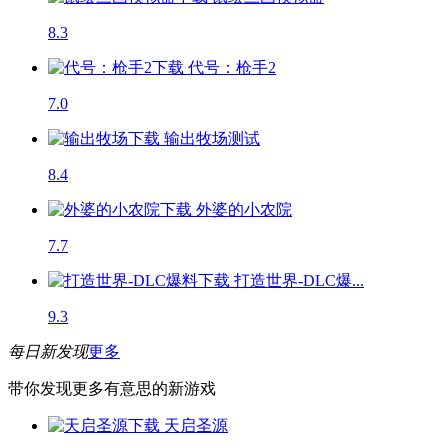
8.3
代号：枪手2
7.0
输出牧场
测试
8.4
外婆的小农院
7.7
打造世界-DLC爆...
9.3
每日新发现
更多
带你发现更多有意思的新游戏
天启圣源