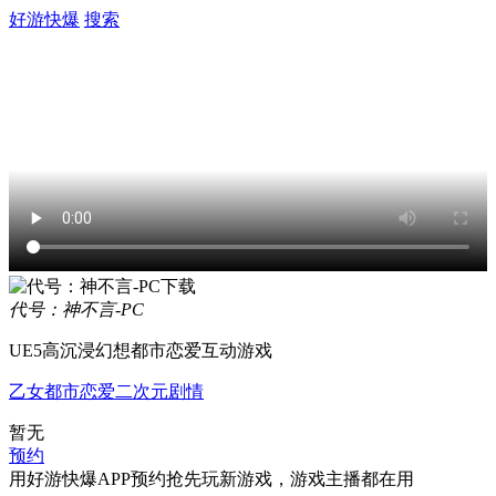
好游快爆
搜索
代号：神不言-PC
UE5高沉浸幻想都市恋爱互动游戏
乙女
都市
恋爱
二次元
剧情
暂无
预约
用好游快爆APP预约抢先玩新游戏，游戏主播都在用