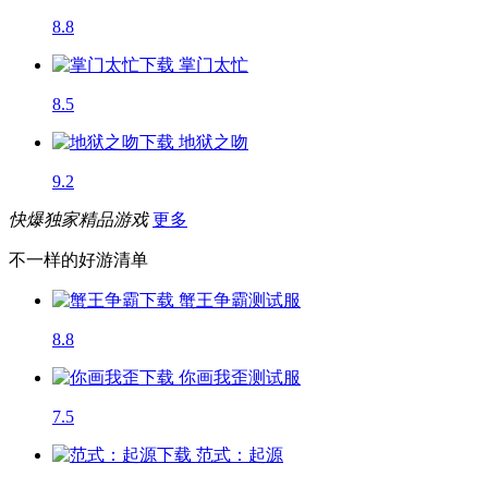
8.8
掌门太忙
8.5
地狱之吻
9.2
快爆独家精品游戏
更多
不一样的好游清单
蟹王争霸
测试服
8.8
你画我歪
测试服
7.5
范式：起源