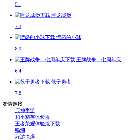
5.1
巨龙城堡
7.3
愤怒的小球
8.9
王牌战争：七周年庆
6.4
骰子勇者
7.8
友情链接
原神手游
和平精英体验服
王者荣耀体验服下载
鸣潮
好游快爆