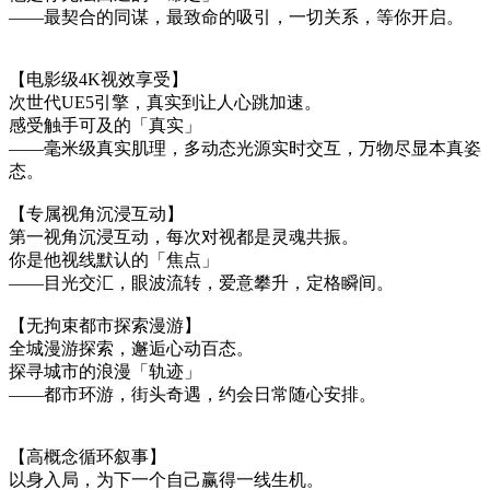
——最契合的同谋，最致命的吸引，一切关系，等你开启。
【电影级4K视效享受】
次世代UE5引擎，真实到让人心跳加速。
感受触手可及的「真实」
——毫米级真实肌理，多动态光源实时交互，万物尽显本真姿
态。
【专属视角沉浸互动】
第一视角沉浸互动，每次对视都是灵魂共振。
你是他视线默认的「焦点」
——目光交汇，眼波流转，爱意攀升，定格瞬间。
【无拘束都市探索漫游】
全城漫游探索，邂逅心动百态。
探寻城市的浪漫「轨迹」
——都市环游，街头奇遇，约会日常随心安排。
【高概念循环叙事】
以身入局，为下一个自己赢得一线生机。