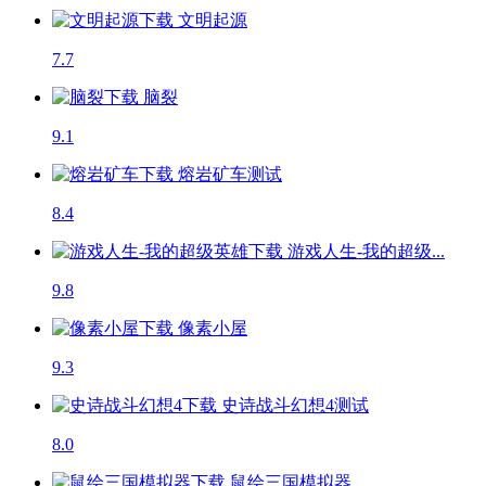
文明起源
7.7
脑裂
9.1
熔岩矿车
测试
8.4
游戏人生-我的超级...
9.8
像素小屋
9.3
史诗战斗幻想4
测试
8.0
鼠绘三国模拟器