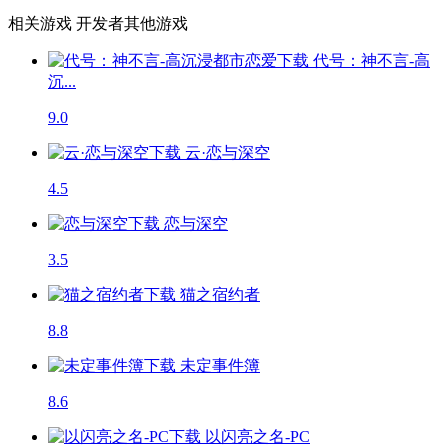
相关游戏
开发者其他游戏
代号：神不言-高
沉...
9.0
云·恋与深空
4.5
恋与深空
3.5
猫之宿约者
8.8
未定事件簿
8.6
以闪亮之名-PC