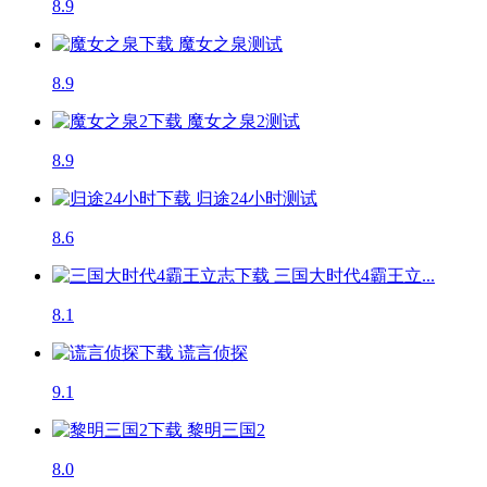
8.9
魔女之泉
测试
8.9
魔女之泉2
测试
8.9
归途24小时
测试
8.6
三国大时代4霸王立...
8.1
谎言侦探
9.1
黎明三国2
8.0