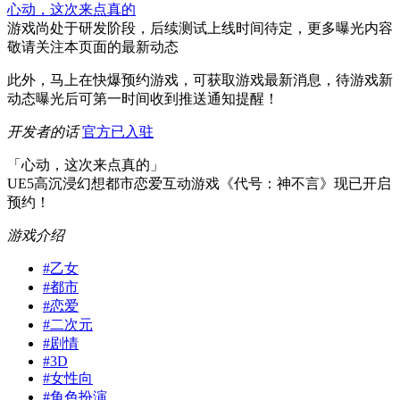
心动，这次来点真的
游戏尚处于研发阶段，后续测试上线时间待定，更多曝光内容
敬请关注本页面的最新动态
此外，马上在快爆预约游戏，可获取游戏最新消息，待游戏新
动态曝光后可第一时间收到推送通知提醒！
开发者的话
官方已入驻
「心动，这次来点真的」
UE5高沉浸幻想都市恋爱互动游戏《代号：神不言》现已开启
预约！
游戏介绍
#
乙女
#
都市
#
恋爱
#
二次元
#
剧情
#
3D
#
女性向
#
角色扮演