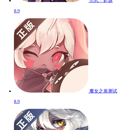
范式：起源
8.9
魔女之泉
测试
8.9