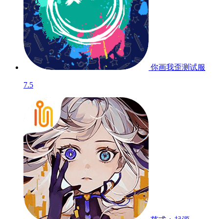
你画我歪
测试服
7.5