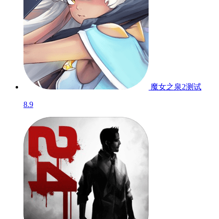
魔女之泉2
测试
8.9