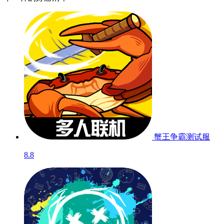
蟹王争霸
测试服
8.8