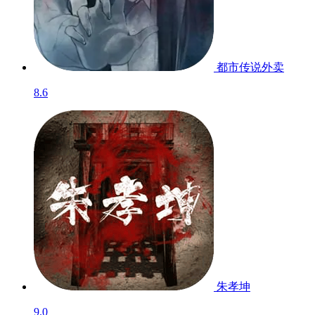
都市传说外卖
8.6
朱孝坤
9.0