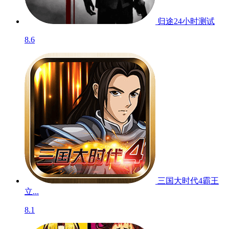
归途24小时
测试
8.6
三国大时代4霸王
立...
8.1