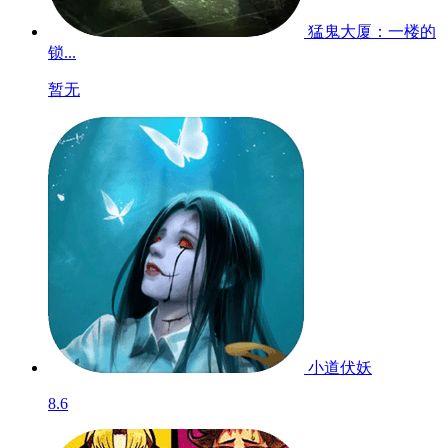
猛鬼大厦：一楼的
锁...
暂无
小道伏妖
8.6