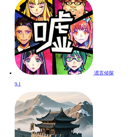
谎言侦探
9.1