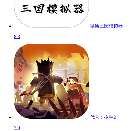
鼠绘三国模拟器
8.3
代号：枪手2
7.0