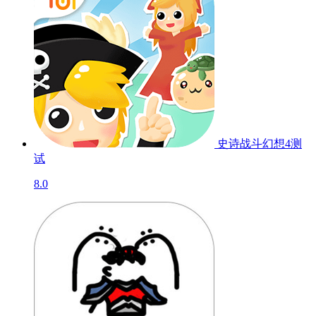
史诗战斗幻想4
测
试
8.0