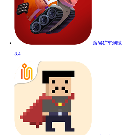
熔岩矿车
测试
8.4