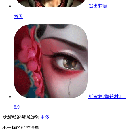
逃出梦境
暂无
纸嫁衣2奘铃村-P...
8.9
快爆独家精品游戏
更多
不一样的好游清单