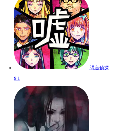
谎言侦探
9.1