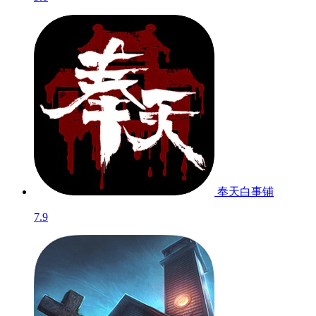
奉天白事铺
7.9