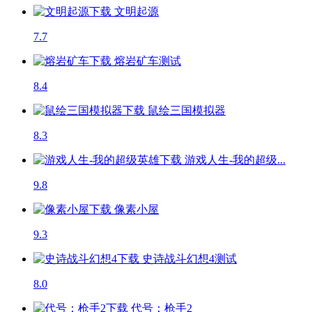
文明起源
7.7
熔岩矿车
测试
8.4
鼠绘三国模拟器
8.3
游戏人生-我的超级...
9.8
像素小屋
9.3
史诗战斗幻想4
测试
8.0
代号：枪手2