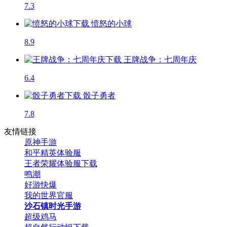
7.3
愤怒的小球
8.9
王牌战争：七周年庆
6.4
骰子勇者
7.8
友情链接
原神手游
和平精英体验服
王者荣耀体验服下载
鸣潮
好游快爆
我的世界官服
沙石镇时光手游
超级鸡马