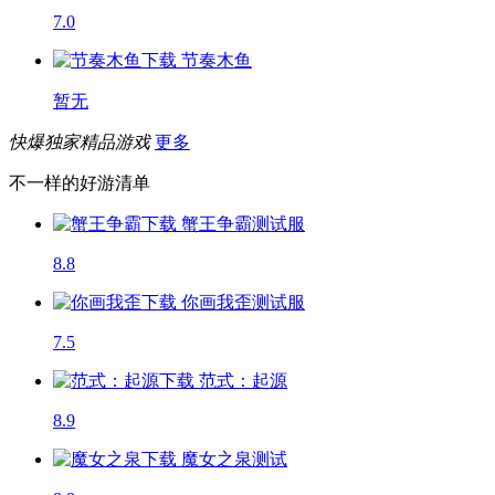
7.0
节奏木鱼
暂无
快爆独家精品游戏
更多
不一样的好游清单
蟹王争霸
测试服
8.8
你画我歪
测试服
7.5
范式：起源
8.9
魔女之泉
测试