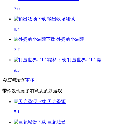
7.0
输出牧场
测试
8.4
外婆的小农院
7.7
打造世界-DLC爆...
9.3
每日新发现
更多
带你发现更多有意思的新游戏
天启圣源
5.1
巨龙城堡