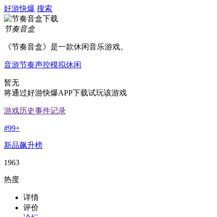
好游快爆
搜索
节奏音盒
《节奏音盒》是一款休闲音乐游戏。
音游
节奏
声控
模拟
休闲
暂无
将通过好游快爆APP下载试玩该游戏
游戏历史事件记录
#
99+
新品飙升榜
1963
热度
详情
评价