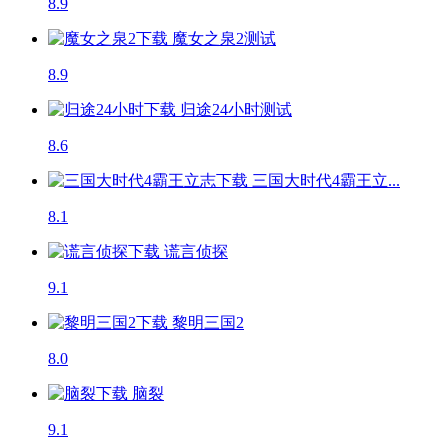
8.9
魔女之泉2
测试
8.9
归途24小时
测试
8.6
三国大时代4霸王立...
8.1
谎言侦探
9.1
黎明三国2
8.0
脑裂
9.1