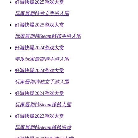
好游快爆2025游戏大赏
玩家最期待独立手游入围
好游快爆2025游戏大赏
玩家最期待Steam移植手游入围
好游快爆2024游戏大赏
年度玩家最期待手游入围
好游快爆2024游戏大赏
玩家最期待独立手游入围
好游快爆2024游戏大赏
玩家最期待Steam移植入围
好游快爆2023游戏大赏
玩家最期待Steam移植游戏