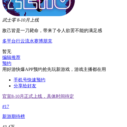
武士零 8-10月上线
敌己皆是一刀毙命，带来了令人欲罢不能的满足感
多平台
行云流水
赛博朋克
暂无
编辑推荐
预约
用好游快爆APP预约抢先玩新游戏，游戏主播都在用
手机号快速预约
分享给好友
官宣8-10月正式上线，具体时间待定
#
17
新游期待榜
43.4万