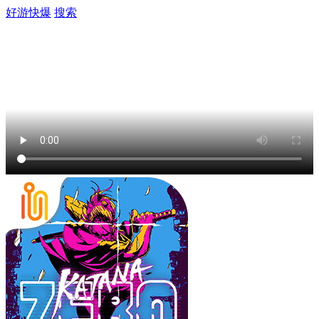
好游快爆
搜索