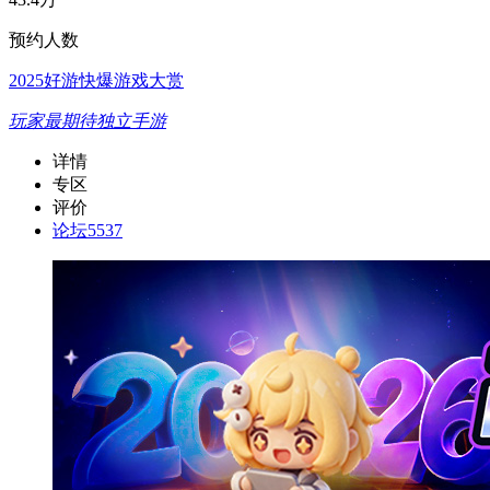
预约人数
2025好游快爆游戏大赏
玩家最期待独立手游
详情
专区
评价
论坛
5537