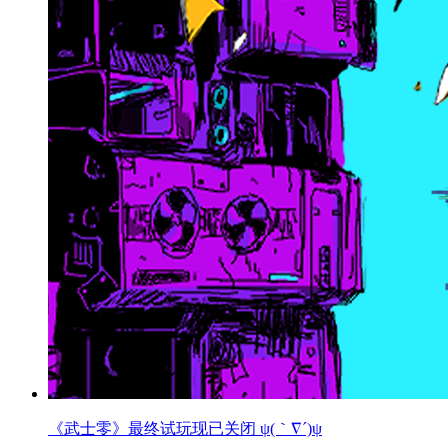
《武士零》最终试玩现已关闭 ψ(｀∇´)ψ