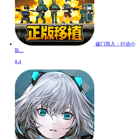
破门而入：行动小
队...
8.4