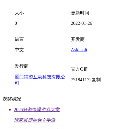
大小
更新时间
0
2022-01-26
语言
开发商
中文
Askiisoft
发行商
官方Q群
厦门纯游互动科技有限公
751841172
复制
司
获奖情况
2025好游快爆游戏大赏
玩家最期待独立手游