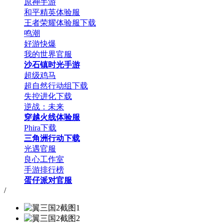
原神手游
和平精英体验服
王者荣耀体验服下载
鸣潮
好游快爆
我的世界官服
沙石镇时光手游
超级鸡马
超自然行动组下载
失控进化下载
逆战：未来
穿越火线体验服
Phira下载
三角洲行动下载
光遇官服
良心工作室
手游排行榜
蛋仔派对官服
/