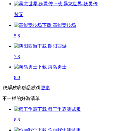
暴龙世界-妖灵传
暂无
高能竞技场
5.6
阴阳西游
7.8
海岛勇士
8.0
快爆独家精品游戏
更多
不一样的好游清单
蟹王争霸
测试服
8.8
你画我歪
测试服