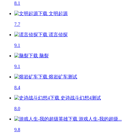
8.1
文明起源
7.7
谎言侦探
9.1
脑裂
9.1
熔岩矿车
测试
8.4
史诗战斗幻想4
测试
8.0
游戏人生-我的超级...
9.8