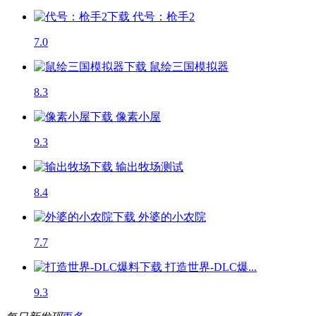
代号：枪手2
7.0
鼠绘三国模拟器
8.3
像素小屋
9.3
输出牧场
测试
8.4
外婆的小农院
7.7
打造世界-DLC爆...
9.3