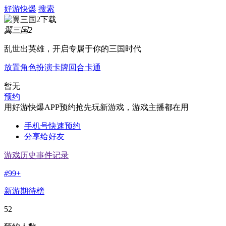
好游快爆
搜索
翼三国2
乱世出英雄，开启专属于你的三国时代
放置
角色扮演
卡牌
回合
卡通
暂无
预约
用好游快爆APP预约抢先玩新游戏，游戏主播都在用
手机号快速预约
分享给好友
游戏历史事件记录
#
99+
新游期待榜
52