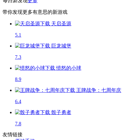
每日新发现
更多
带你发现更多有意思的新游戏
天启圣源
5.1
巨龙城堡
7.3
愤怒的小球
8.9
王牌战争：七周年庆
6.4
骰子勇者
7.8
友情链接