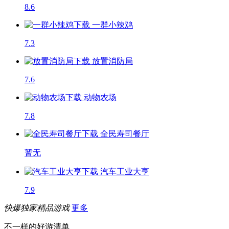
8.6
一群小辣鸡
7.3
放置消防局
7.6
动物农场
7.8
全民寿司餐厅
暂无
汽车工业大亨
7.9
快爆独家精品游戏
更多
不一样的好游清单