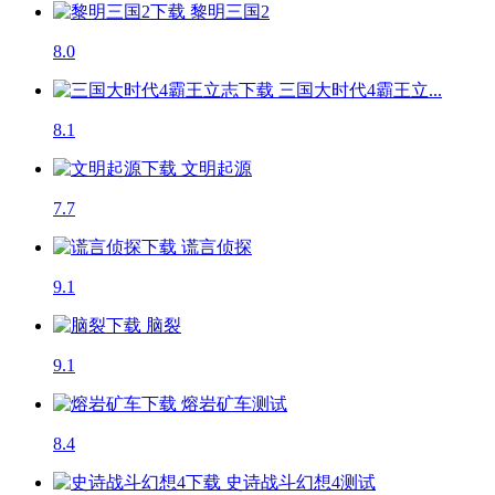
黎明三国2
8.0
三国大时代4霸王立...
8.1
文明起源
7.7
谎言侦探
9.1
脑裂
9.1
熔岩矿车
测试
8.4
史诗战斗幻想4
测试