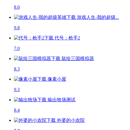
8.0
游戏人生-我的超级...
9.8
代号：枪手2
7.0
鼠绘三国模拟器
8.3
像素小屋
9.3
输出牧场
测试
8.4
外婆的小农院