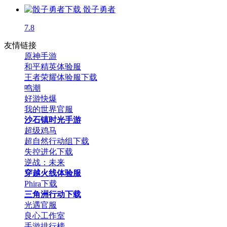
骰子勇者
7.8
友情链接
原神手游
和平精英体验服
王者荣耀体验服下载
鸣潮
好游快爆
我的世界官服
沙石镇时光手游
超级鸡马
超自然行动组下载
失控进化下载
逆战：未来
穿越火线体验服
Phira下载
三角洲行动下载
光遇官服
良心工作室
手游排行榜