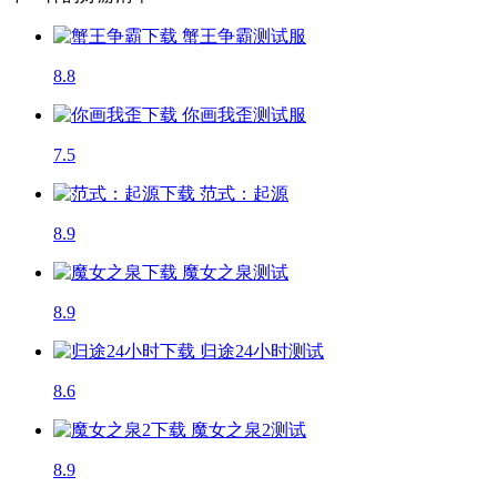
蟹王争霸
测试服
8.8
你画我歪
测试服
7.5
范式：起源
8.9
魔女之泉
测试
8.9
归途24小时
测试
8.6
魔女之泉2
测试
8.9