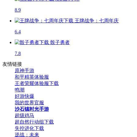
8.9
王牌战争：七周年庆
6.4
骰子勇者
7.8
友情链接
原神手游
和平精英体验服
王者荣耀体验服下载
鸣潮
好游快爆
我的世界官服
沙石镇时光手游
超级鸡马
超自然行动组下载
失控进化下载
逆战：未来