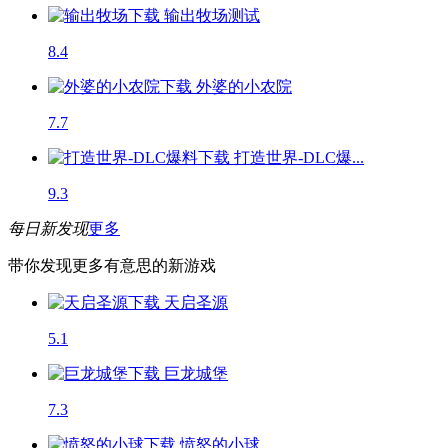
输出牧场
测试
8.4
外婆的小农院
7.7
打造世界-DLC爆...
9.3
每日新发现
更多
带你发现更多有意思的新游戏
天启圣源
5.1
巨龙城堡
7.3
愤怒的小球