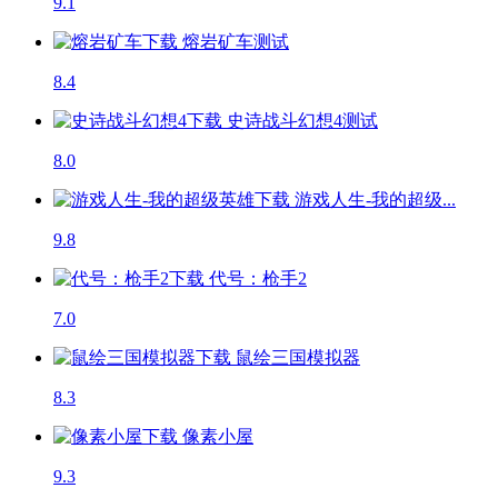
9.1
熔岩矿车
测试
8.4
史诗战斗幻想4
测试
8.0
游戏人生-我的超级...
9.8
代号：枪手2
7.0
鼠绘三国模拟器
8.3
像素小屋
9.3