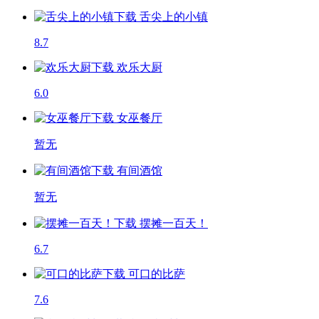
舌尖上的小镇
8.7
欢乐大厨
6.0
女巫餐厅
暂无
有间酒馆
暂无
摆摊一百天！
6.7
可口的比萨
7.6