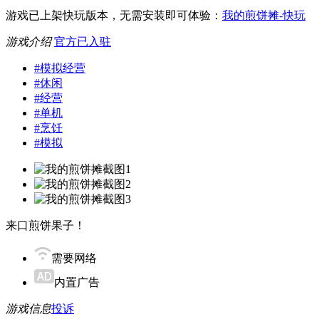
游戏已上架快玩版本，无需安装即可体验：
我的煎饼摊-快玩
游戏介绍
官方已入驻
#
模拟经营
#
休闲
#
经营
#
单机
#
烹饪
#
模拟
来口煎饼果子！
需要网络
内置广告
游戏信息
投诉