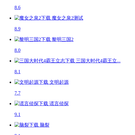
8.6
魔女之泉2
测试
8.9
黎明三国2
8.0
三国大时代4霸王立...
8.1
文明起源
7.7
谎言侦探
9.1
脑裂