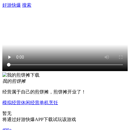
好游快爆
搜索
我的煎饼摊
经营属于自己的煎饼摊，煎饼摊开业了！
模拟经营
休闲
经营
单机
烹饪
暂无
将通过好游快爆APP下载试玩该游戏
#
99+