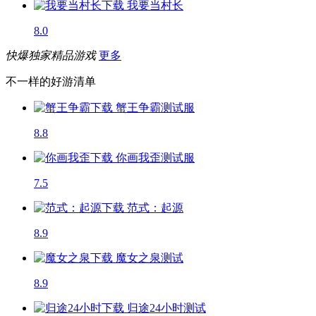
我要当村长
8.0
快爆独家精品游戏
更多
不一样的好游清单
蟹王争霸
测试服
8.8
你画我歪
测试服
7.5
范式：起源
8.9
魔女之泉
测试
8.9
归途24小时
测试