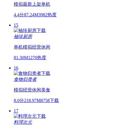
模拟
最新上架
单机
4.4分
87.24M
3982热度
15
袖珍厨房
单机
模拟经营
休闲
81.30M
1270热度
16
食物归类者
模拟经营
休闲
美食
8.0分
218.97M
8758下载
17
料理次元