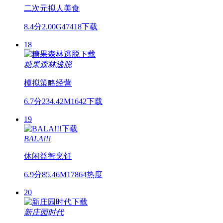
二次元
拟人
美食
8.4分
2.00G
47418下载
18
糖果森林逃脱
模拟
策略
经营
6.7分
234.42M
1642下载
19
BALA!!!
休闲
益智
烹饪
6.9分
85.46M
17864热度
20
新庄园时代