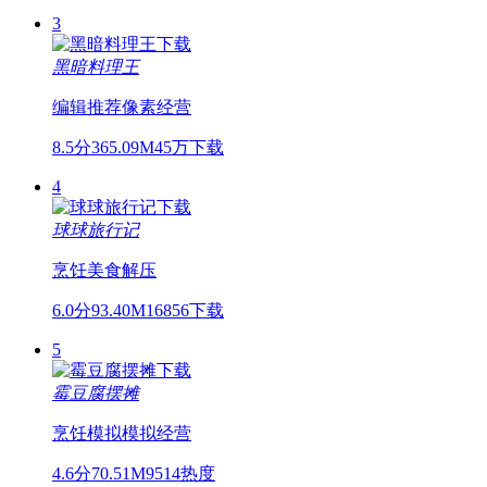
3
黑暗料理王
编辑推荐
像素
经营
8.5分
365.09M
45万下载
4
球球旅行记
烹饪
美食
解压
6.0分
93.40M
16856下载
5
霉豆腐摆摊
烹饪
模拟
模拟经营
4.6分
70.51M
9514热度