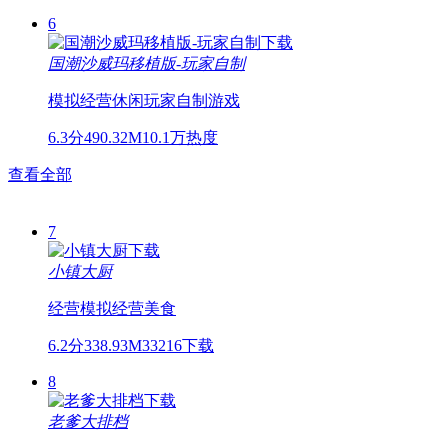
6
国潮沙威玛移植版-玩家自制
模拟经营
休闲
玩家自制游戏
6.3分
490.32M
10.1万热度
查看全部
7
小镇大厨
经营
模拟经营
美食
6.2分
338.93M
33216下载
8
老爹大排档