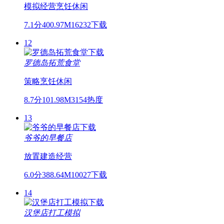
模拟经营
烹饪
休闲
7.1分
400.97M
16232下载
12
罗德岛拓荒食堂
策略
烹饪
休闲
8.7分
101.98M
3154热度
13
爷爷的早餐店
放置
建造
经营
6.0分
388.64M
10027下载
14
汉堡店打工模拟