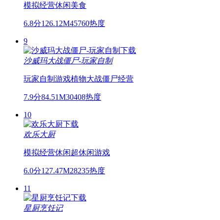
模拟经营
休闲
美食
6.8分
126.12M
45760热度
9
沙威玛大战僵尸-玩家自制
玩家自制游戏
植物大战僵尸
经营
7.9分
84.51M
30408热度
10
欢乐大厨
模拟经营
休闲
超休闲游戏
6.0分
127.47M
28235热度
11
星厨烹饪记