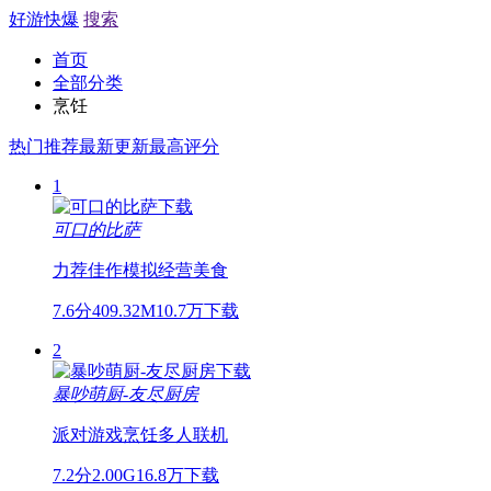
好游快爆
搜索
首页
全部分类
烹饪
热门推荐
最新更新
最高评分
1
可口的比萨
力荐佳作
模拟经营
美食
7.6分
409.32M
10.7万下载
2
暴吵萌厨-友尽厨房
派对游戏
烹饪
多人联机
7.2分
2.00G
16.8万下载