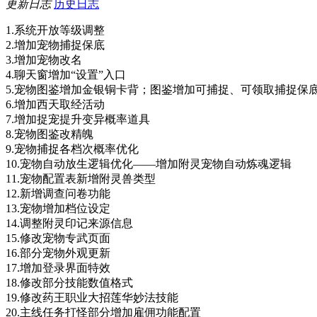
更新日志
历史日志
1.系统开放等级调整
2.增加宠物捕捉保底
3.增加宠物改名
4.聊天窗增加“设置”入口
5.宠物图鉴增加金银铜卡背；图鉴增加可捕捉、可领取捕捉保
6.增加西天取经活动
7.增加捉宠提升变异概率道具
8.宠物图鉴改精魄
9.宠物捕捉各档次概率优化
10.宠物自动放生逻辑优化——增加附灵宠物自动炼魂逻辑
11.宠物配置表新增附灵兽类型
12.新增调查问卷功能
13.宠物增加档位设定
14.调整附灵印记来源信息
15.修改宠物专武页面
16.部分宠物外观更新
17.增加登录界面特效
18.修改部分技能数值格式
19.修改药王职业大招莲华妙法技能
20.主线任务打怪部分增加雇佣功能配置