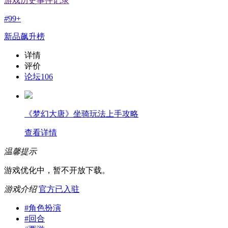
游戏历史事件记录
#
99+
新品飙升榜
详情
评价
论坛
106
《梦幻大唐》坐骑玩法上手攻略
查看详情
温馨提示
游戏优化中，暂不开放下载。
游戏介绍
官方已入驻
#
角色扮演
#
回合