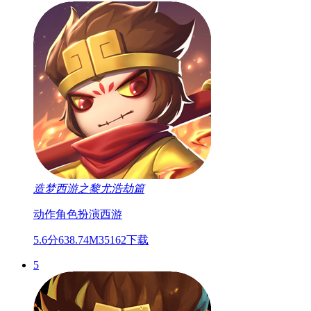
造梦西游之黎尤浩劫篇
动作
角色扮演
西游
5.6分
638.74M
35162下载
5