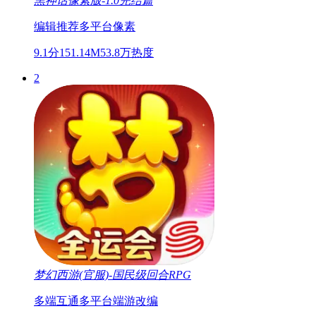
黑神话像素版-1.0完结篇
编辑推荐
多平台
像素
9.1分
151.14M
53.8万热度
2
梦幻西游(官服)-国民级回合RPG
多端互通
多平台
端游改编