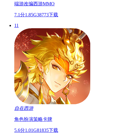
端游改编
西游
MMO
7.1分
1.85G
38773下载
11
自在西游
角色扮演
策略
卡牌
5.6分
1.01G
81835下载