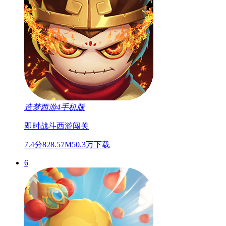
造梦西游4手机版
即时战斗
西游
闯关
7.4分
828.57M
50.3万下载
6