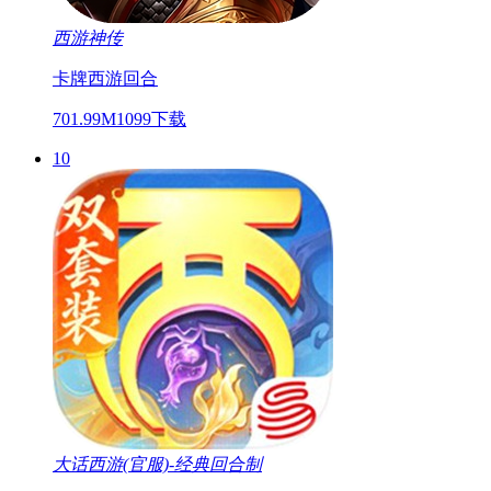
西游神传
卡牌
西游
回合
701.99M
1099下载
10
大话西游(官服)-经典回合制