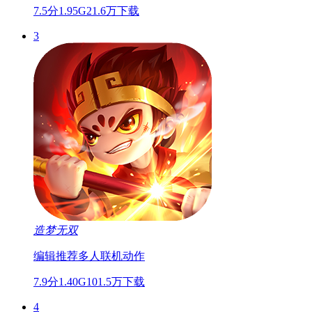
7.5分
1.95G
21.6万下载
3
造梦无双
编辑推荐
多人联机
动作
7.9分
1.40G
101.5万下载
4