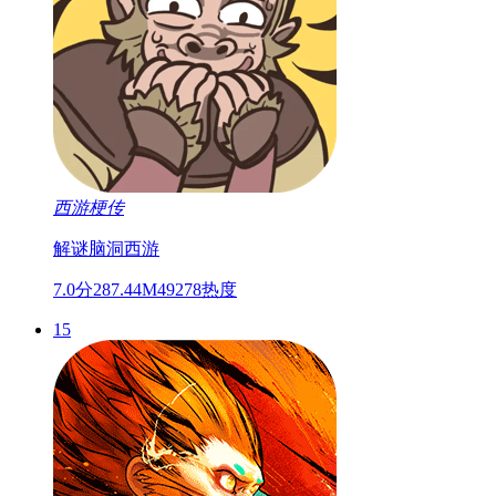
西游梗传
解谜
脑洞
西游
7.0分
287.44M
49278热度
15