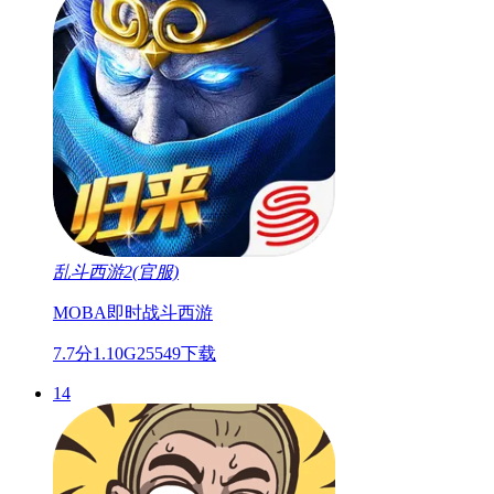
乱斗西游2(官服)
MOBA
即时战斗
西游
7.7分
1.10G
25549下载
14