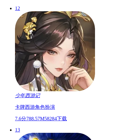
12
少年西游记
卡牌
西游
角色扮演
7.6分
788.57M
58284下载
13