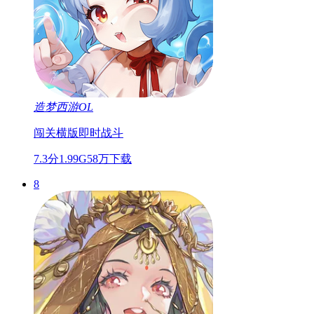
造梦西游OL
闯关
横版
即时战斗
7.3分
1.99G
58万下载
8