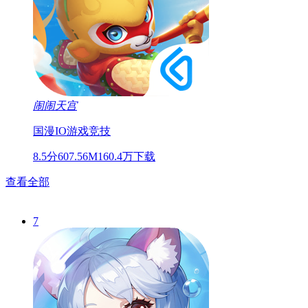
闹闹天宫
国漫
IO游戏
竞技
8.5分
607.56M
160.4万下载
查看全部
7