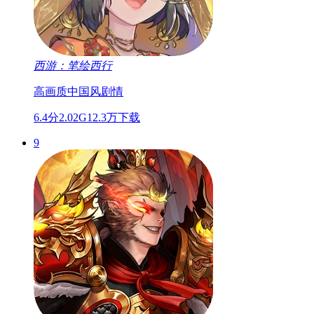
西游：笔绘西行
高画质
中国风
剧情
6.4分
2.02G
12.3万下载
9