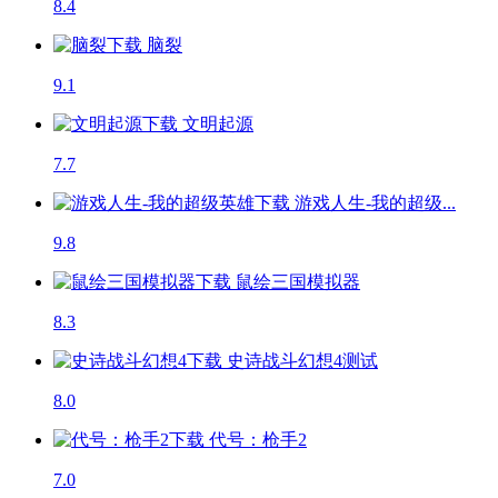
8.4
脑裂
9.1
文明起源
7.7
游戏人生-我的超级...
9.8
鼠绘三国模拟器
8.3
史诗战斗幻想4
测试
8.0
代号：枪手2
7.0