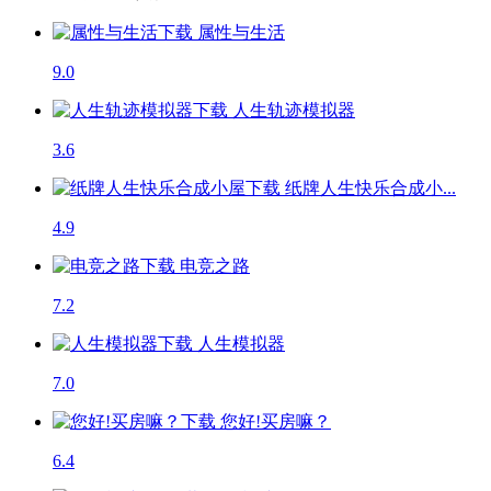
属性与生活
9.0
人生轨迹模拟器
3.6
纸牌人生快乐合成小...
4.9
电竞之路
7.2
人生模拟器
7.0
您好!买房嘛？
6.4