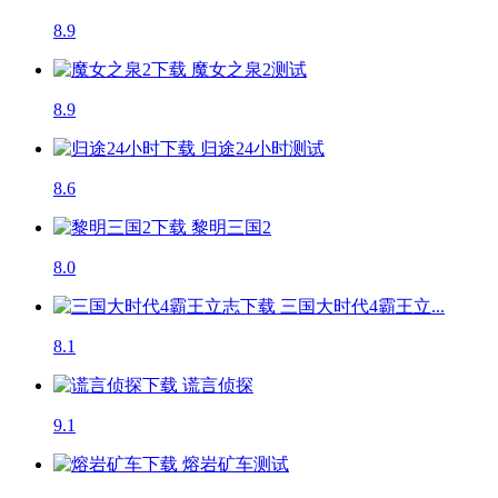
8.9
魔女之泉2
测试
8.9
归途24小时
测试
8.6
黎明三国2
8.0
三国大时代4霸王立...
8.1
谎言侦探
9.1
熔岩矿车
测试