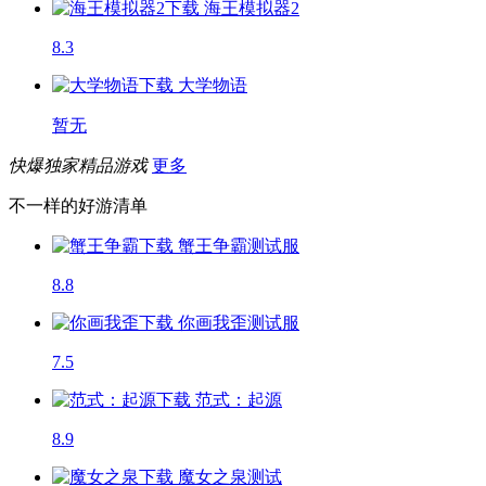
海王模拟器2
8.3
大学物语
暂无
快爆独家精品游戏
更多
不一样的好游清单
蟹王争霸
测试服
8.8
你画我歪
测试服
7.5
范式：起源
8.9
魔女之泉
测试