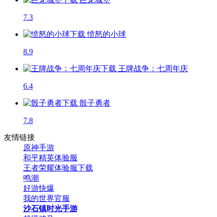
7.3
愤怒的小球
8.9
王牌战争：七周年庆
6.4
骰子勇者
7.8
友情链接
原神手游
和平精英体验服
王者荣耀体验服下载
鸣潮
好游快爆
我的世界官服
沙石镇时光手游