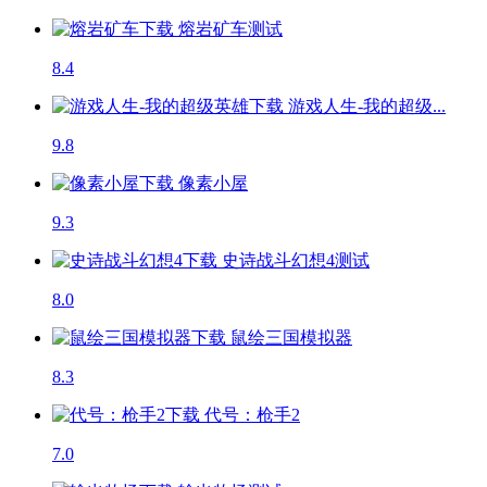
熔岩矿车
测试
8.4
游戏人生-我的超级...
9.8
像素小屋
9.3
史诗战斗幻想4
测试
8.0
鼠绘三国模拟器
8.3
代号：枪手2
7.0