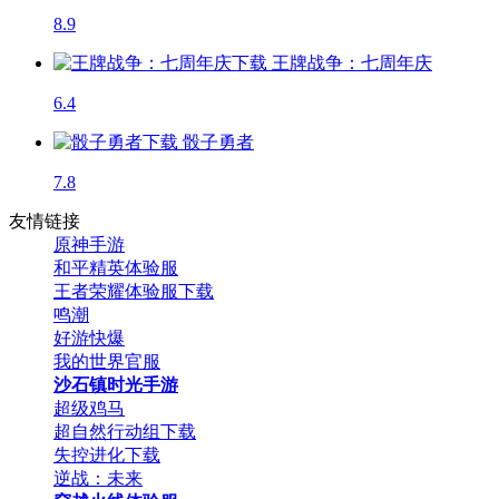
8.9
王牌战争：七周年庆
6.4
骰子勇者
7.8
友情链接
原神手游
和平精英体验服
王者荣耀体验服下载
鸣潮
好游快爆
我的世界官服
沙石镇时光手游
超级鸡马
超自然行动组下载
失控进化下载
逆战：未来