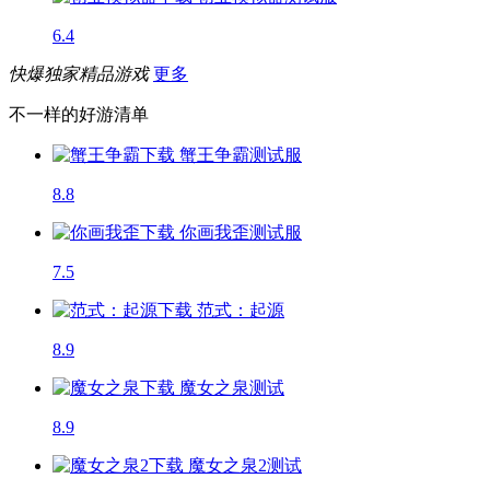
6.4
快爆独家精品游戏
更多
不一样的好游清单
蟹王争霸
测试服
8.8
你画我歪
测试服
7.5
范式：起源
8.9
魔女之泉
测试
8.9
魔女之泉2
测试