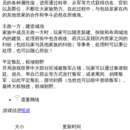
员的各种属性值，进而通过科举、从军等方式获得功名、官职
以及爵位，不断壮大家族势力。在此过程中，与包括皇家在内
的其他世家的合作和争斗必然在所难免。
主政一方，建造城池
家族中成员主政一方时，玩家可以随意新建、拆除和布局城池
内的建筑，处理府衙中包含税收、府兵以及辖区内世家之间的
纠纷（包括玩家与其他家族的纠纷）等事务，处理时可以秉公
处理，也可以随心所欲！
平定叛乱，权倾朝野
开局游戏世界中大部分区域被叛军占领，玩家可以通过奏请朝
廷、借兵、率自己部众等方式攻打叛军，或者离间、劝降叛
军，以此平定叛乱，授功封爵（当然也可以暗中资助叛军）。
最终大权独揽，权倾朝野。
需要网络
游戏信息
投诉
大小
更新时间