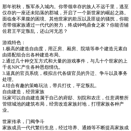
那年初秋，叛军杀入城内。你带领幸存的族人不远千里，逃至
仅存的一座还未陷落的郡城，开启了一个新世家的崛起之路。
面临食不果腹的困境、其他世家的欺压以及匪徒的骚扰，你能
否带领家族通过一代代的努力，终成钟鸣鼎食之家？你能否辅
佐君王平定叛乱，还山河无恙？
游戏特色：
1.极高的建造自由度，用正房、厢房、院墙等单个建造元素自
由搭配组合出各种建造布局。
2.通过几十种交互方式和大量的游戏事件，与几十个世家的上
千名NPC产生各种恩怨情仇。
3.逼真的官员系统，模拟古代各级官员的升迁、争斗以及事务
处理。
4.结合有趣的策略玩法，带兵打仗，平定叛乱。
自由建造，经营家族
玩家可以自由建造属于自己的府邸、别院和农庄，任意调整所
管辖城池的建筑布局，经营改造家族封地，打理家族各种产
业。
世家传承，门阀争斗
家族成员一代代繁衍生息，经过培养、通婚等不断提高家族成