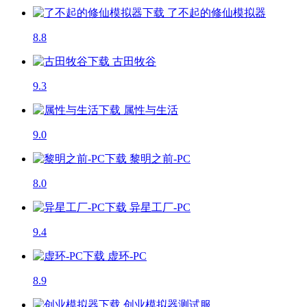
了不起的修仙模拟器
8.8
古田牧谷
9.3
属性与生活
9.0
黎明之前-PC
8.0
异星工厂-PC
9.4
虚环-PC
8.9
创业模拟器
测试服