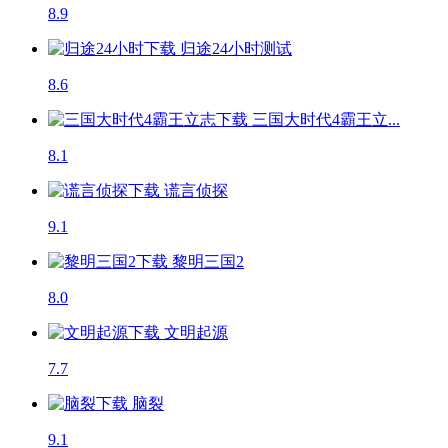
8.9
归途24小时
测试
8.6
三国大时代4霸王立...
8.1
谎言侦探
9.1
黎明三国2
8.0
文明起源
7.7
脑裂
9.1