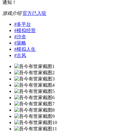
通知！
游戏介绍
官方已入驻
#
多平台
#
模拟经营
#
沙盒
#
策略
#
模拟人生
#
古风