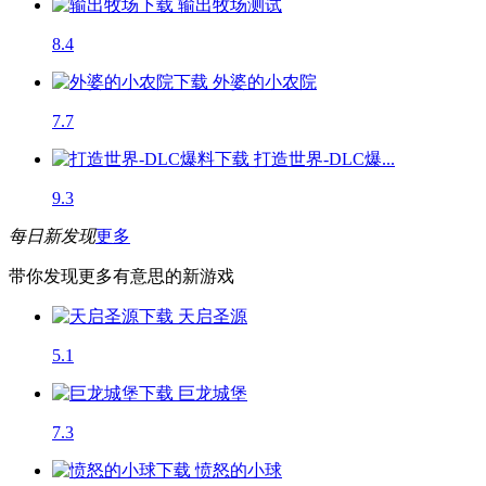
输出牧场
测试
8.4
外婆的小农院
7.7
打造世界-DLC爆...
9.3
每日新发现
更多
带你发现更多有意思的新游戏
天启圣源
5.1
巨龙城堡
7.3
愤怒的小球