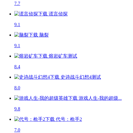
7.7
谎言侦探
9.1
脑裂
9.1
熔岩矿车
测试
8.4
史诗战斗幻想4
测试
8.0
游戏人生-我的超级...
9.8
代号：枪手2
7.0