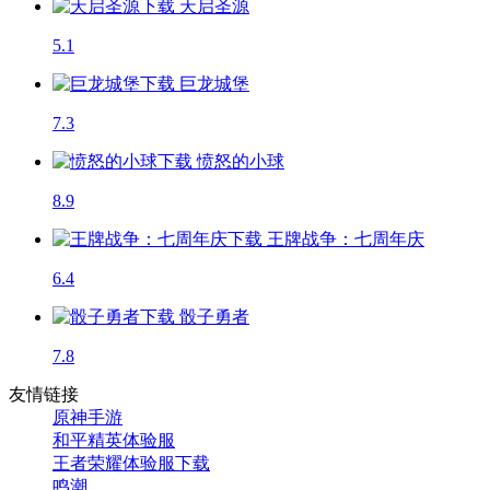
天启圣源
5.1
巨龙城堡
7.3
愤怒的小球
8.9
王牌战争：七周年庆
6.4
骰子勇者
7.8
友情链接
原神手游
和平精英体验服
王者荣耀体验服下载
鸣潮