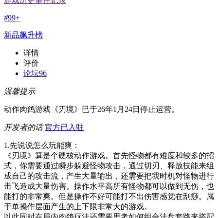
游戏历史事件记录
#
99+
新品飙升榜
详情
评价
论坛
96
温馨提示
动作肉鸽游戏《刃境》已于26年1月24日停止运营。
开发者的话
官方已入驻
1.先说说怎么玩能爽：
《刃境》算是个硬核动作游戏。首先怪物都有难度和较多的招
式，你需要通过瞬步躲避怪物攻击，通过切刃、释放技能来组
成自己的攻击流，产生大量输出，还需要把我时机对怪物进行
击飞造成大量伤害。操作水平高所有怪物都可以做到无伤，也
能打的非常爽。但是操作不好可能打不出伤害感觉在刮痧。属
于单操作层面产生的上下限非常大的游戏。
以此同时在局内肉鸽玩法还需要思考如何组合法盘套路来搭配