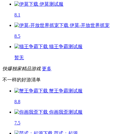
伊莫
测试服
8.1
伊莫-开放世界抓宠
8.5
猫王争霸
测试服
暂无
快爆独家精品游戏
更多
不一样的好游清单
蟹王争霸
测试服
8.8
你画我歪
测试服
7.5
范式：起源