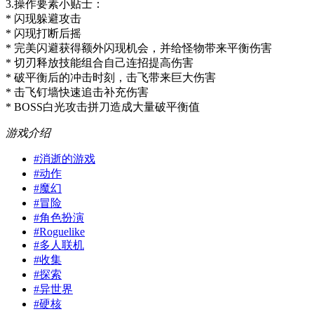
3.操作要素小贴士：
* 闪现躲避攻击
* 闪现打断后摇
* 完美闪避获得额外闪现机会，并给怪物带来平衡伤害
* 切刃释放技能组合自己连招提高伤害
* 破平衡后的冲击时刻，击飞带来巨大伤害
* 击飞钉墙快速追击补充伤害
* BOSS白光攻击拼刀造成大量破平衡值
游戏介绍
#
消逝的游戏
#
动作
#
魔幻
#
冒险
#
角色扮演
#
Roguelike
#
多人联机
#
收集
#
探索
#
异世界
#
硬核