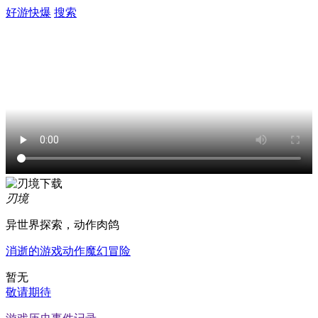
好游快爆
搜索
刃境
异世界探索，动作肉鸽
消逝的游戏
动作
魔幻
冒险
暂无
敬请期待