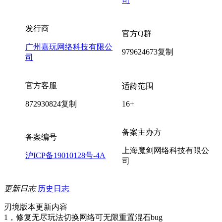
司
发行商
官方Q群
广州嘉玩网络科技有限公
979624673
复制
司
官方客服
适龄范围
872930824
复制
16+
备案主办方
备案编号
上海魔剑网络科技有限公
沪ICP备19010128号-4A
司
更新日志
历史日志
刃境版本更新内容
1，修复无尽玩法切换网络可无限重置混石bug