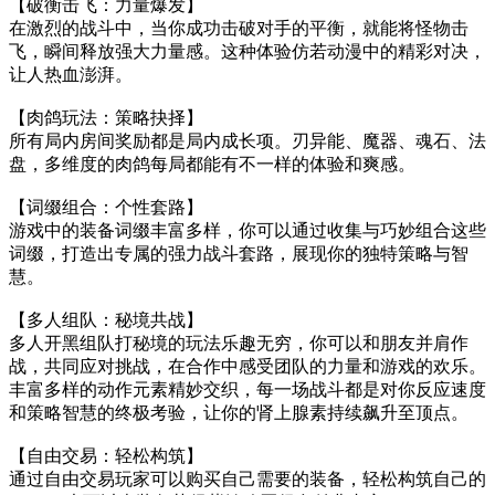
【破衡击飞：力量爆发】
在激烈的战斗中，当你成功击破对手的平衡，就能将怪物击
飞，瞬间释放强大力量感。这种体验仿若动漫中的精彩对决，
让人热血澎湃。
【肉鸽玩法：策略抉择】
所有局内房间奖励都是局内成长项。刃异能、魔器、魂石、法
盘，多维度的肉鸽每局都能有不一样的体验和爽感。
【词缀组合：个性套路】
游戏中的装备词缀丰富多样，你可以通过收集与巧妙组合这些
词缀，打造出专属的强力战斗套路，展现你的独特策略与智
慧。
【多人组队：秘境共战】
多人开黑组队打秘境的玩法乐趣无穷，你可以和朋友并肩作
战，共同应对挑战，在合作中感受团队的力量和游戏的欢乐。
丰富多样的动作元素精妙交织，每一场战斗都是对你反应速度
和策略智慧的终极考验，让你的肾上腺素持续飙升至顶点。
【自由交易：轻松构筑】
通过自由交易玩家可以购买自己需要的装备，轻松构筑自己的