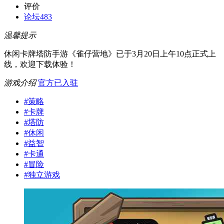
评价
论坛
483
温馨提示
休闲卡牌塔防手游《雀仔营地》已于3月20日上午10点正式上
线，欢迎下载体验！
游戏介绍
官方已入驻
#
策略
#
卡牌
#
塔防
#
休闲
#
益智
#
卡通
#
冒险
#
独立游戏