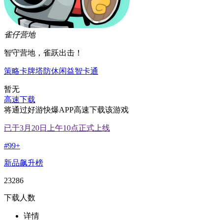
雀仔营地
智守营地，雀跃出击！
策略
卡牌
塔防
休闲
益智
卡通
暂无
高速下载
将通过好游快爆APP高速下载该游戏
已于3月20日上午10点正式上线
#
99+
新品飙升榜
23286
下载人数
详情