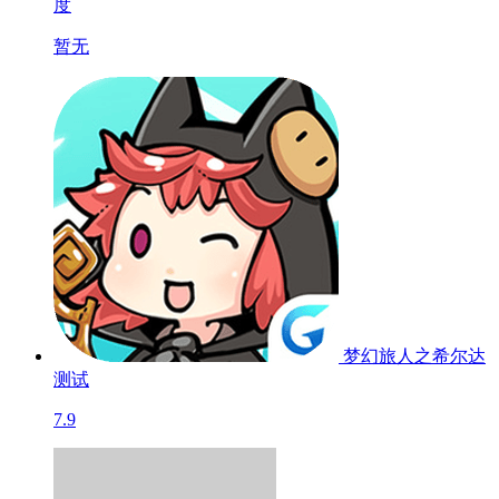
度
暂无
梦幻旅人之希尔达
测试
7.9