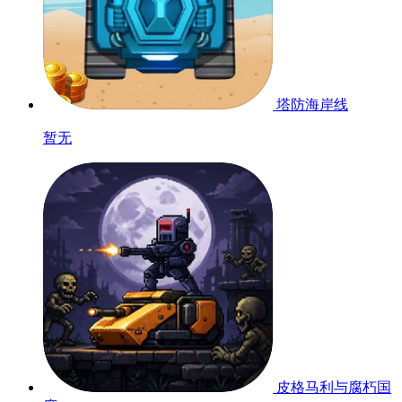
塔防海岸线
暂无
皮格马利与腐朽国