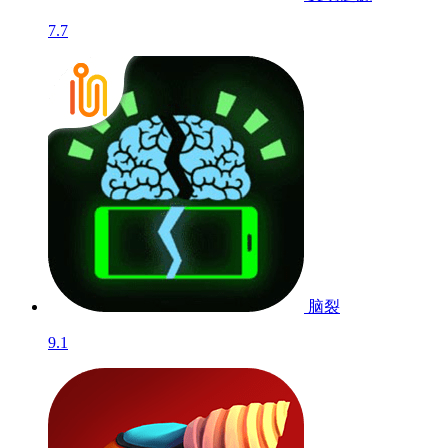
文明起源
7.7