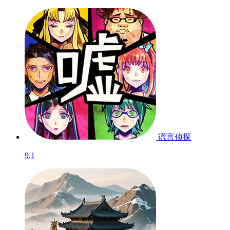
三国大时代4霸王
立...
8.1
谎言侦探