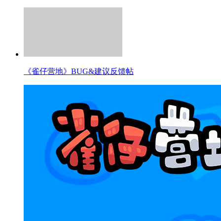
《雀仔营地》BUG&建议反馈帖