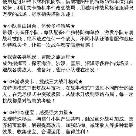
使用超过60种卡牌构筑防线，借助地图中的特殊防御单位抵御
攻势，利用关卡随机事件改变战局，用独特作战风格征服瞬息
万变的战场，尽享指尖塔防乐趣！
★小队自由组合，体验多样策略★
带领7支雀仔小队，每队配备8个独特防御单位，激发小队专属
战斗技能，绝不放过任何一个敌人。不同小队还能搭配作战应
对特殊关卡，让每一次战斗都充满新鲜感！
★探索各类地形，冒险之旅启程★
成为指挥官，探索海洋、沙漠、雪原、沼泽等多种作战场景，
迎战各类敌人。准备好，雀仔小队现在出发！
★50+游戏关卡，挑战三大战斗模式★
在特训模式中磨炼战斗技巧，在故事模式中战胜不同阵营的敌
人，在无尽模式中突破极限，从战术升级到策略布局，每一次
挑战都是对智慧的考验！
★50+神奇秘宝，感受强大力量★
发现特殊秘宝，与雀仔小队产生共鸣，触发额外战斗加成。集
齐秘宝套装，解锁提高攻击、加强防御、减速敌人等多种套装
效果。收集秘宝、合理运用，赢得胜利！