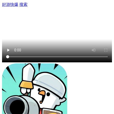
好游快爆
搜索