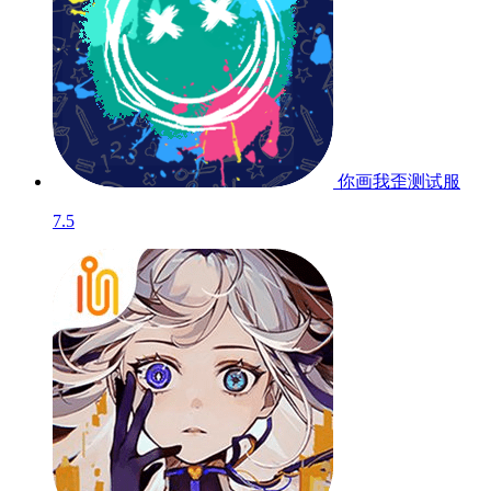
蟹王争霸
测试服
8.8
你画我歪
测试服
7.5