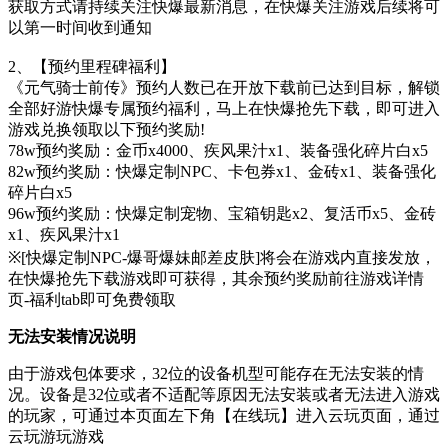
获取方式请持续关注快爆最新消息，在快爆关注游戏后续将可
以第一时间收到通知
2、【预约里程碑福利】
《元气骑士前传》预约人数已在开放下载前已达到目标，解锁
全部好游快爆专属预约福利，马上在快爆抢先下载，即可进入
游戏兑换领取以下预约奖励!
78w预约奖励：金币x4000、疾风果汁x1、装备强化碎片白x5
82w预约奖励：快爆定制NPC、卡包券x1、金砖x1、装备强化
碎片白x5
96w预约奖励：快爆定制宠物、宝箱钥匙x2、复活币x5、金砖
x1、疾风果汁x1
※[快爆定制NPC-爆哥爆妹邮差皮肤]将会在游戏内直接发放，
在快爆抢先下载游戏即可获得，其余预约奖励前往游戏详情
页-福利tab即可免费领取
无法安装情况说明
由于游戏包体要求，32位的设备机型可能存在无法安装的情
况。设备是32位或者不适配等原因无法安装或者无法进入游戏
的玩家，可通过本页面左下角【在线玩】进入云玩页面，通过
云玩游玩游戏