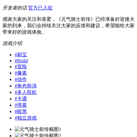
开发者的话
官方已入驻
感谢大家的关注和喜爱，《元气骑士前传》已经准备好迎接大
家的到来，我们会持续关注大家的反馈和建议，希望能给大家
带来好的游戏体验。
游戏介绍
#
刷宝
#
Build
#
冒险
#
像素
#
动作
#
角色扮演
#
多人联机
#
卡通
#
弹幕
#
暗黑
#
独立游戏