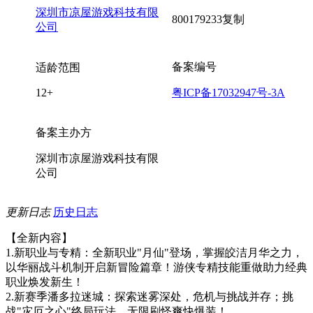
深圳市凉屋游戏科技有限
800179233
复制
公司
备案编号
适龄范围
12+
粤ICP备17032947号-3A
备案主办方
深圳市凉屋游戏科技有限
公司
更新日志
历史日志
【全新内容】
1.新职业与专精：全新职业"月仙"登场，掌握皎洁月华之力，
以华丽战斗机制开启新冒险篇章！游侠专精技能重做助力经典
职业焕发新生！
2.新赛季潘多拉迷城：探索迷雾深处，危机与挑战并存；挑
战"灾厄之心"终局玩法，无限刷怪爽快爆装！