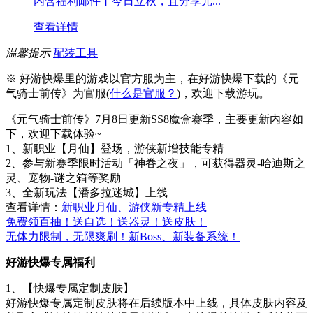
内含福利邮件丨今日立秋，宜分享元...
查看详情
温馨提示
配装工具
※ 好游快爆里的游戏以官方服为主，在好游快爆下载的《元
气骑士前传》为官服(
什么是官服？
)，欢迎下载游玩。
《元气骑士前传》7月8日更新SS8魔盒赛季，主要更新内容如
下，欢迎下载体验~
1、新职业【月仙】登场，游侠新增技能专精
2、参与新赛季限时活动「神眷之夜」，可获得器灵-哈迪斯之
灵、宠物-谜之箱等奖励
3、全新玩法【潘多拉迷城】上线
查看详情：
新职业月仙、游侠新专精上线
免费领百抽！送自选！送器灵！送皮肤！
无体力限制，无限爽刷！新Boss、新装备系统！
好游快爆专属福利
1、【快爆专属定制皮肤】
好游快爆专属定制皮肤将在后续版本中上线，具体皮肤内容及