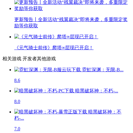
更新预告丨全新活动“残翼裁决”即将来袭，多重限定奖
励等你获取
《元气骑士前传》爬塔∞层现已开启！
相关游戏
开发者其他游戏
霓虹深渊：无限-B...
8.6
暗黑破坏神：不朽-...
8.0
暗黑破坏神：不
朽-...
7.0