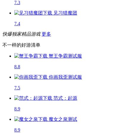
7.3
见习猎魔团
7.4
快爆独家精品游戏
更多
不一样的好游清单
蟹王争霸
测试服
8.8
你画我歪
测试服
7.5
范式：起源
8.9
魔女之泉
测试
8.9