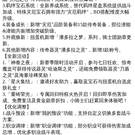
3.羁绊宝石系统：全新养成系统，替代羁绊星盘系统提供战斗
加成，特殊灾厄宝石拥有强力"灾厄羁绊"，BD搭配维度大幅
升级。
4.装备成长：新增"灾厄"品阶装备和15款传奇装备，部位潜能
&潜能共振增加突破阶级。
5.外观焕新：扭蛋机新增「潘多拉之梦」系列，骑士团勋章更
新。
6.其他新增内容：传奇器灵"潘多拉之灵"，新增3款称号。
【全新活动】
1.「神眷之夜」：新赛季限时活动开启，参与七日狂欢、惊奇
魔盒可获得传说器灵"哈迪斯之灵"，还能免费领取器灵"刀盾
之灵"及海量珍稀奖励！
2.「星火集结」：邀请好友助力，赢取蓝宝石与扭蛋机自选皮
肤礼盒！
3.「重铸荣光」：专属回归特权火热开启！回归即享伤害加
成、免费复活及黄金勋章折扣，小骑士们赶紧回来体验吧！
【优化调整】
1.战斗预设：新增"我的预设"功能，支持自定义切换多套战斗
方案。
2.职业调律：新增"职业调律"功能，部分职业可获得伤害加成
总增，优化多职业战斗表现。