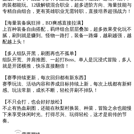
肉装都能玩。12级解锁混合职业，超多进阶方向、海量技能与
专精自由组合，更有英雄职业无需转职，直接培养超强战力！
【海量装备疯狂掉，BD爽感直接拉满】
上百种装备自由搭配，羁绊组合层层叠加，超多效果变化玩不
腻，刷到就是赚到。怪物一路打，装备一路爆，越刷越强，越
配越上头！
【多人组队开黑，刷图再也不孤单】
组队开荒、并肩推图、一起打Boss。单人是沉浸式冒险，多人
就是开团横推，快乐直接翻倍！
【赛季持续更新，每次回归都有新东西】
赛季玩法、活动内容和养成目标持续上新，每次上线都有新鲜
感。玩法常新，成长不断，轻松开刷不掉队！
【不只会打，也会好好放松】
不止有热血刷图，还能在秋梨村换装、种菜，冒险之余也能慢
下来享受休闲时光。打得尽兴、玩得轻松，这才是前传的节
奏。