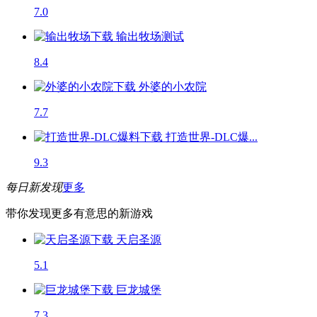
7.0
输出牧场
测试
8.4
外婆的小农院
7.7
打造世界-DLC爆...
9.3
每日新发现
更多
带你发现更多有意思的新游戏
天启圣源
5.1
巨龙城堡
7.3