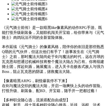
《元气骑士前传》是一款暗黑like像素风的动作RPG手游。既
能打怪升级刷装备，又能联机闯关开宝箱，给你带来与《元气
骑士》肉鸽玩法不同的全新冒险体验。
本作延续《元气骑士》的像素风格，陪伴你的依旧是那些熟悉
Q萌的元气伙伴，但这次他们有手了！故事发生在《元气骑
士》之前，那时魔法大陆尚处于剑与魔法的时代，远在月球的
瓦克恩却想通过机械科技将整个魔法大陆占为己有。你将组建
骑士团，挥起剑盾，施展魔法，进入关卡击败各式敌人与强力
Boss，阻止瓦克恩的阴谋，拯救魔法大陆。
【像素暗黑ARPG，刷怪爆装停不下来】
在剑与魔法交织的魔法大陆，开启一场爽快上头的动作冒险。
打怪升级、刷装备、配BD、开宝箱，随手开一把都过瘾！
【多种职业随心选，流派搭配自由成型】
盗贼、射手、战士等多种职业随心挑选，近战、远程、法术、