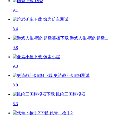
脑裂
9.1
熔岩矿车
测试
8.4
游戏人生-我的超级...
9.8
像素小屋
9.3
史诗战斗幻想4
测试
8.0
鼠绘三国模拟器
8.3
代号：枪手2