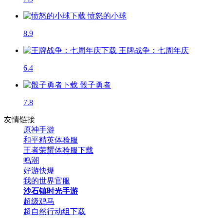
愤怒的小球
8.9
王牌战争：七周年庆
6.4
骰子勇者
7.8
友情链接
原神手游
和平精英体验服
王者荣耀体验服下载
鸣潮
好游快爆
我的世界官服
沙石镇时光手游
超级鸡马
超自然行动组下载