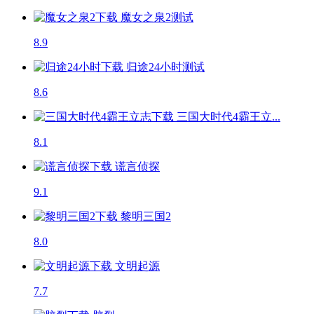
魔女之泉2
测试
8.9
归途24小时
测试
8.6
三国大时代4霸王立...
8.1
谎言侦探
9.1
黎明三国2
8.0
文明起源
7.7