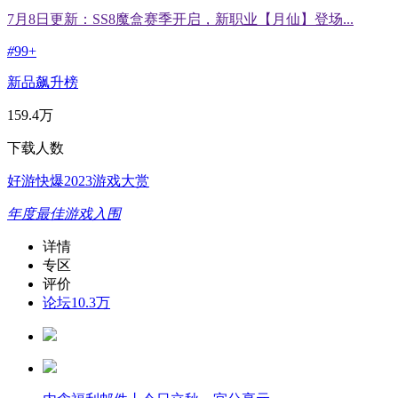
7月8日更新：SS8魔盒赛季开启，新职业【月仙】登场...
#
99+
新品飙升榜
159.4万
下载人数
好游快爆2023游戏大赏
年度最佳游戏入围
详情
专区
评价
论坛
10.3万