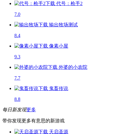
代号：枪手2
7.0
输出牧场
测试
8.4
像素小屋
9.3
外婆的小农院
7.7
鬼畜传说
8.8
每日新发现
更多
带你发现更多有意思的新游戏
天启圣源