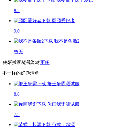
我变成了妹子
测试
8.2
囧囧爱好者
9.0
我不是备胎2
暂无
快爆独家精品游戏
更多
不一样的好游清单
蟹王争霸
测试服
8.8
你画我歪
测试服
7.5
范式：起源