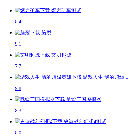
熔岩矿车
测试
8.4
脑裂
9.1
文明起源
7.7
游戏人生-我的超级...
9.8
鼠绘三国模拟器
8.3
史诗战斗幻想4
测试
8.0