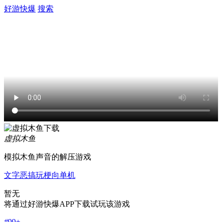
好游快爆
搜索
虚拟木鱼
模拟木鱼声音的解压游戏
文字
恶搞
玩梗向
单机
暂无
将通过好游快爆APP下载试玩该游戏
#
99+