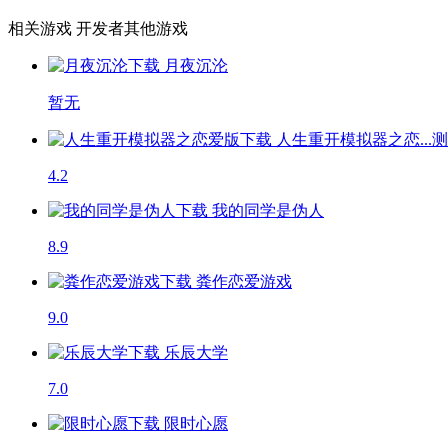
相关游戏
开发者其他游戏
月夜沉沦
暂无
人生重开模拟器之恋...
测
4.2
我的同学是伪人
8.9
粪作恋爱游戏
9.0
乐辰大学
7.0
限时心愿