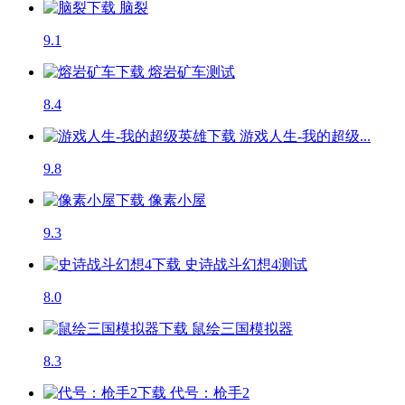
脑裂
9.1
熔岩矿车
测试
8.4
游戏人生-我的超级...
9.8
像素小屋
9.3
史诗战斗幻想4
测试
8.0
鼠绘三国模拟器
8.3
代号：枪手2