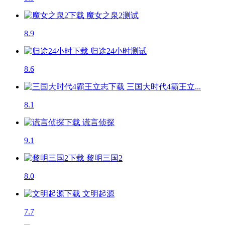
魔女之泉2
测试
8.9
归途24小时
测试
8.6
三国大时代4霸王立...
8.1
谎言侦探
9.1
黎明三国2
8.0
文明起源
7.7