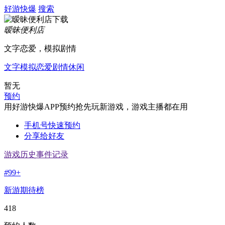
好游快爆
搜索
暧昧便利店
文字恋爱，模拟剧情
文字
模拟
恋爱
剧情
休闲
暂无
预约
用好游快爆APP预约抢先玩新游戏，游戏主播都在用
手机号快速预约
分享给好友
游戏历史事件记录
#
99+
新游期待榜
418