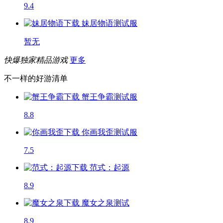
9.4
妹居物语
测试服
暂无
快爆独家精品游戏
更多
不一样的好游清单
蟹王争霸
测试服
8.8
你画我歪
测试服
7.5
范式：起源
8.9
魔女之泉
测试
8.9