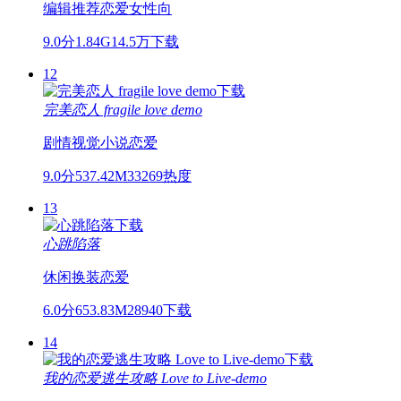
编辑推荐
恋爱
女性向
9.0分
1.84G
14.5万下载
12
完美恋人 fragile love demo
剧情
视觉小说
恋爱
9.0分
537.42M
33269热度
13
心跳陷落
休闲
换装
恋爱
6.0分
653.83M
28940下载
14
我的恋爱逃生攻略 Love to Live-demo