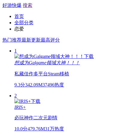
好游快爆
搜索
首页
全部分类
恋爱
热门推荐
最新更新
最高评分
1
想成为Galgame领域大神！！！
私藏佳作
多平台
Steam移植
9.3分
342.09M
37496热度
2
IRIS+
必玩神作
二次元
剧情
10.0分
479.76M
31万热度