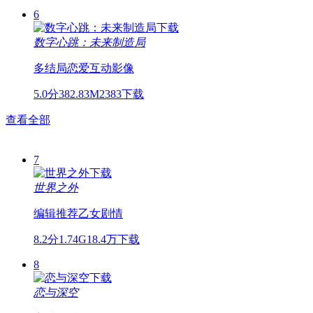
6
数字心跳：未来制造局
多结局
恋爱
互动影像
5.0分
382.83M
2383下载
查看全部
7
世界之外
编辑推荐
乙女
剧情
8.2分
1.74G
18.4万下载
8
恋与深空