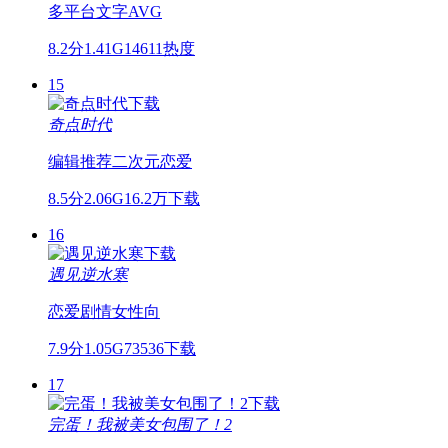
多平台
文字
AVG
8.2分
1.41G
14611热度
15
奇点时代
编辑推荐
二次元
恋爱
8.5分
2.06G
16.2万下载
16
遇见逆水寒
恋爱
剧情
女性向
7.9分
1.05G
73536下载
17
完蛋！我被美女包围了！2