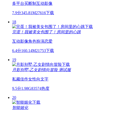
多平台
买断制
互动影像
7.9分
345.81M
27616下载
18
完蛋！我被美女包围了！房间里的心跳
互动影像
角色扮演
恋爱
6.4分
160.14M
21753下载
19
月影别墅-乙女剧情向冒险
测试服
私藏佳作
女性向
文字
9.5分
1.98G
83574热度
20
智能姬化