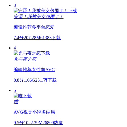
3
完蛋！我被美女包围了！
编辑推荐
多平台
恋爱
7.4分
207.28M
61383下载
4
光与夜之恋
编辑推荐
女性向
AVG
8.8分
1.06G
25.1万下载
5
唯
AVG
视觉小说
多结局
9.5分
1022.39M
26809热度