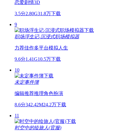
恋爱
剧情
3D
3.5分
2.80G
31.8万下载
9
职场浮生记-沉浸式职场模拟器
力荐佳作
多平台
模拟人生
9.6分
1.41G
10.5万下载
10
未定事件簿
编辑推荐
推理
角色扮演
8.6分
342.42M
24.2万下载
11
时空中的绘旅人(官服)