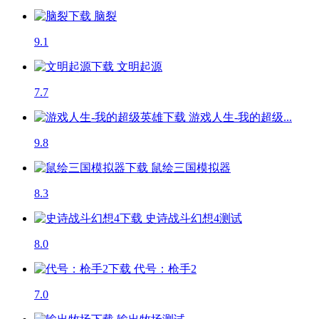
脑裂
9.1
文明起源
7.7
游戏人生-我的超级...
9.8
鼠绘三国模拟器
8.3
史诗战斗幻想4
测试
8.0
代号：枪手2
7.0