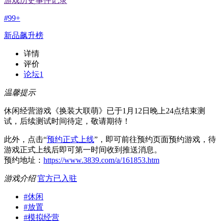
游戏历史事件记录
#
99+
新品飙升榜
详情
评价
论坛
1
温馨提示
休闲经营游戏《换装大联萌》已于1月12日晚上24点结束测
试，后续测试时间待定，敬请期待！
此外，点击“
预约正式上线
”，即可前往预约页面预约游戏，待
游戏正式上线后即可第一时间收到推送消息。
预约地址：
https://www.3839.com/a/161853.htm
游戏介绍
官方已入驻
#
休闲
#
放置
#
模拟经营