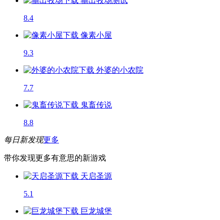
输出牧场
测试
8.4
像素小屋
9.3
外婆的小农院
7.7
鬼畜传说
8.8
每日新发现
更多
带你发现更多有意思的新游戏
天启圣源
5.1
巨龙城堡