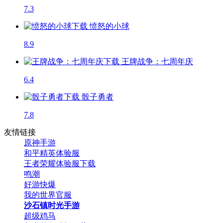
7.3
愤怒的小球
8.9
王牌战争：七周年庆
6.4
骰子勇者
7.8
友情链接
原神手游
和平精英体验服
王者荣耀体验服下载
鸣潮
好游快爆
我的世界官服
沙石镇时光手游
超级鸡马