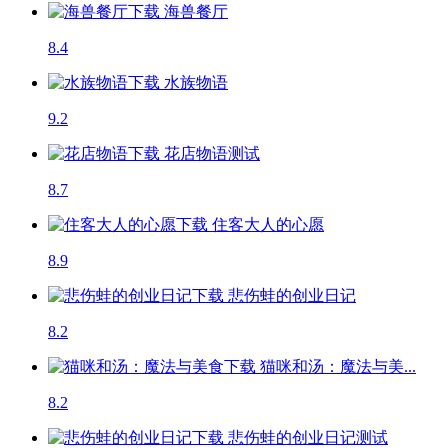
海兽餐厅
8.4
水族物语
9.2
花店物语
测试
8.7
住客大人的心愿
8.9
悲伤蛙的创业日记
8.2
猫咪和汤：魔法与美...
8.2
悲伤蛙的创业日记
测试