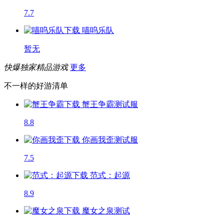
7.7
喵呜乐队
暂无
快爆独家精品游戏
更多
不一样的好游清单
蟹王争霸
测试服
8.8
你画我歪
测试服
7.5
范式：起源
8.9
魔女之泉
测试