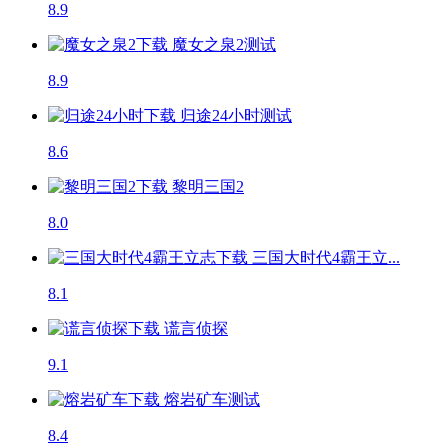
8.9
魔女之泉2
测试
8.9
归途24小时
测试
8.6
黎明三国2
8.0
三国大时代4霸王立...
8.1
谎言侦探
9.1
熔岩矿车
测试
8.4