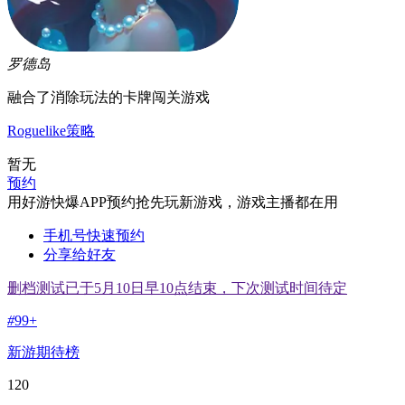
罗德岛
融合了消除玩法的卡牌闯关游戏
Roguelike
策略
暂无
预约
用好游快爆APP预约抢先玩新游戏，游戏主播都在用
手机号快速预约
分享给好友
删档测试已于5月10日早10点结束，下次测试时间待定
#
99+
新游期待榜
120