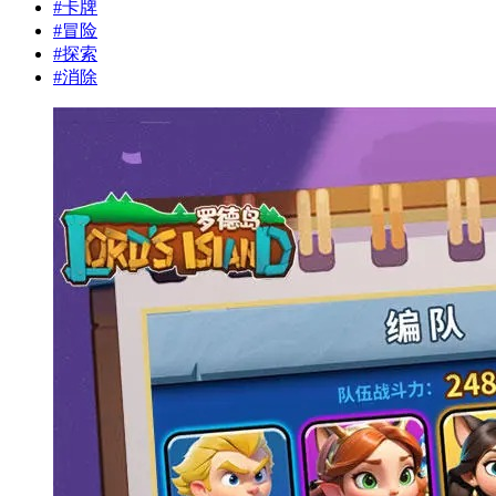
#
卡牌
#
冒险
#
探索
#
消除