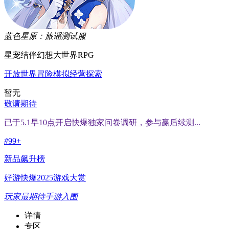
蓝色星原：旅谣
测试服
星宠结伴幻想大世界RPG
开放世界
冒险
模拟经营
探索
暂无
敬请期待
已于5.1早10点开启快爆独家问卷调研，参与赢后续测...
#
99+
新品飙升榜
好游快爆2025游戏大赏
玩家最期待手游入围
详情
专区