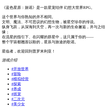
《蓝色星原：旅谣》是一款星宠结伴 幻想大世界RPG。
这个世界与你熟知的并不相同。
文明、魔法、不可思议的幻想生物，被星空珍存的传说。
纵身飞跃，从深海到天空，再一次与新的生命邂逅，并与之结
缘；
在流星的指引下、在闪耀的群星中，这只属于你的——
整个宇宙都翘首以盼的，星辰与旅途的歌谣。
星临者，欢迎回到普罗米利亚！
游戏介绍
#
开放世界
#
冒险
#
模拟经营
#
探索
#
养成
#
抓宠
#
二次元
#
美少女