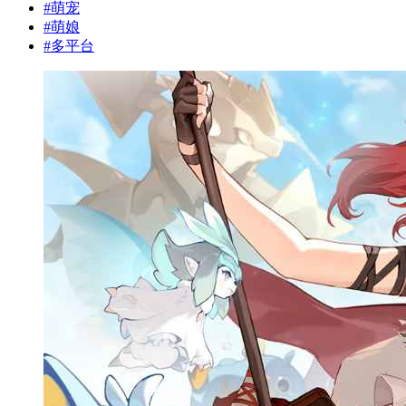
#
萌宠
#
萌娘
#
多平台