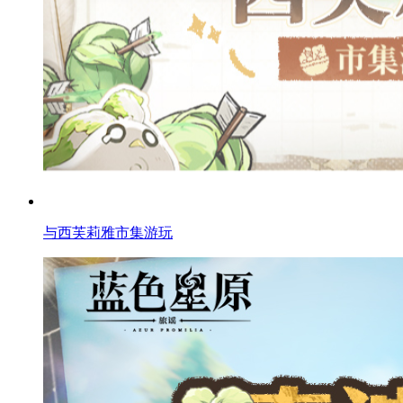
与西芙莉雅市集游玩