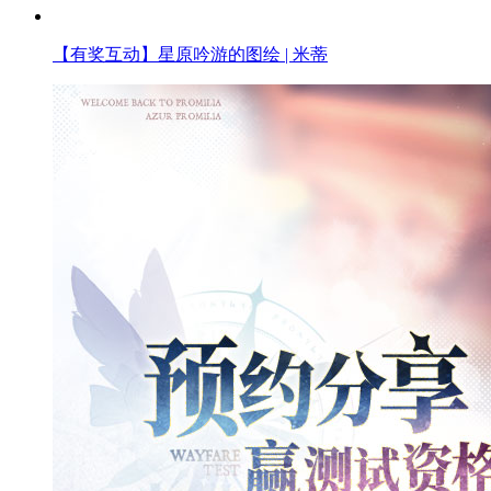
【有奖互动】星原吟游的图绘 | 米蒂