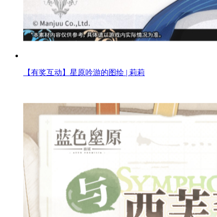
【有奖互动】星原吟游的图绘 | 莉莉