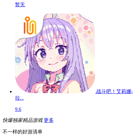
暂无
战斗吧！艾莉娜-
拉...
9.6
快爆独家精品游戏
更多
不一样的好游清单