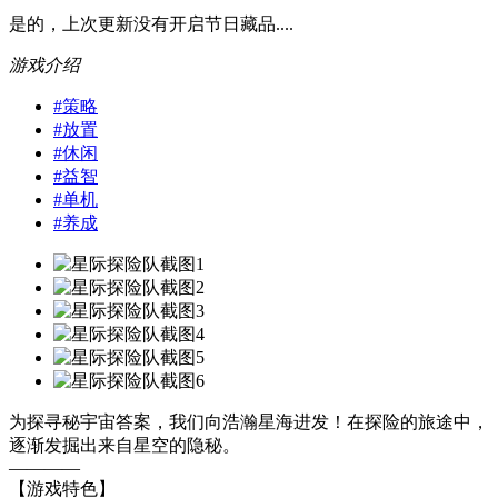
是的，上次更新没有开启节日藏品....
游戏介绍
#
策略
#
放置
#
休闲
#
益智
#
单机
#
养成
为探寻秘宇宙答案，我们向浩瀚星海进发！在探险的旅途中，
逐渐发掘出来自星空的隐秘。
————
【游戏特色】