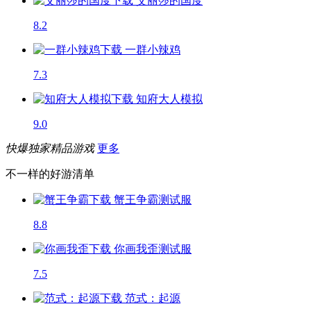
艾丽莎的国度
8.2
一群小辣鸡
7.3
知府大人模拟
9.0
快爆独家精品游戏
更多
不一样的好游清单
蟹王争霸
测试服
8.8
你画我歪
测试服
7.5
范式：起源