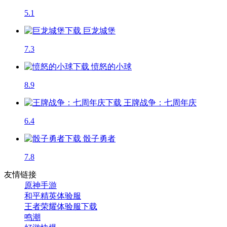
5.1
巨龙城堡
7.3
愤怒的小球
8.9
王牌战争：七周年庆
6.4
骰子勇者
7.8
友情链接
原神手游
和平精英体验服
王者荣耀体验服下载
鸣潮