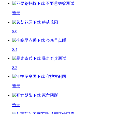
不要惹蚂蚁
测试
暂无
蘑菇花园
8.0
今晚早点睡
8.4
暴走奇兵
测试
8.2
守护罗刹国
暂无
死亡阴影
暂无