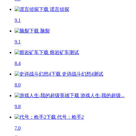
谎言侦探
9.1
脑裂
9.1
熔岩矿车
测试
8.4
史诗战斗幻想4
测试
8.0
游戏人生-我的超级...
9.8
代号：枪手2
7.0