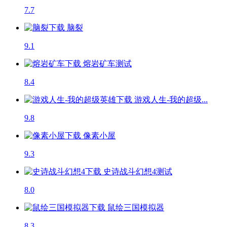
7.7
脑裂
9.1
熔岩矿车
测试
8.4
游戏人生-我的超级...
9.8
像素小屋
9.3
史诗战斗幻想4
测试
8.0
鼠绘三国模拟器
8.3