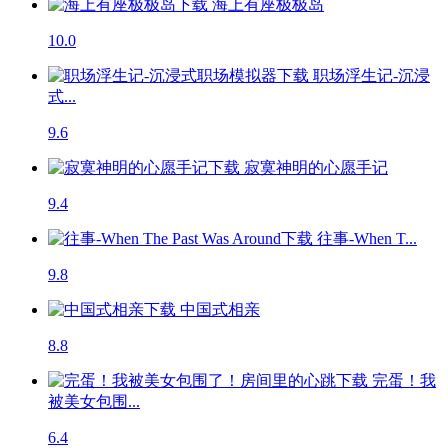
海上有座极极岛
10.0
职场浮生记-沉浸
式...
9.6
寂寞神明的心愿手记
9.4
往事-When T...
9.8
中国式相亲
8.8
完蛋！我
被美女包围...
6.4