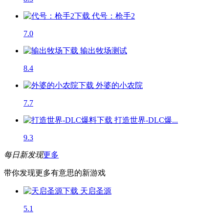
代号：枪手2
7.0
输出牧场
测试
8.4
外婆的小农院
7.7
打造世界-DLC爆...
9.3
每日新发现
更多
带你发现更多有意思的新游戏
天启圣源
5.1