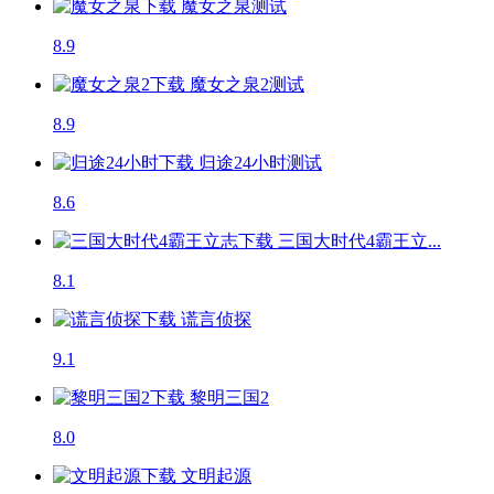
魔女之泉
测试
8.9
魔女之泉2
测试
8.9
归途24小时
测试
8.6
三国大时代4霸王立...
8.1
谎言侦探
9.1
黎明三国2
8.0
文明起源