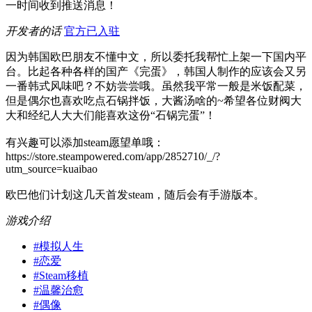
一时间收到推送消息！
开发者的话
官方已入驻
因为韩国欧巴朋友不懂中文，所以委托我帮忙上架一下国内平
台。比起各种各样的国产《完蛋》，韩国人制作的应该会又另
一番韩式风味吧？不妨尝尝哦。虽然我平常一般是米饭配菜，
但是偶尔也喜欢吃点石锅拌饭，大酱汤啥的~希望各位财阀大
大和经纪人大大们能喜欢这份“石锅完蛋”！
有兴趣可以添加steam愿望单哦：
https://store.steampowered.com/app/2852710/_/?
utm_source=kuaibao
欧巴他们计划这几天首发steam，随后会有手游版本。
游戏介绍
#
模拟人生
#
恋爱
#
Steam移植
#
温馨治愈
#
偶像