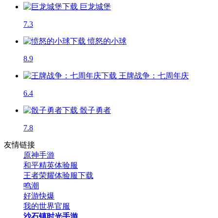
巨龙城堡
7.3
愤怒的小球
8.9
王牌战争：七周年庆
6.4
骰子勇者
7.8
友情链接
原神手游
和平精英体验服
王者荣耀体验服下载
鸣潮
好游快爆
我的世界官服
沙石镇时光手游