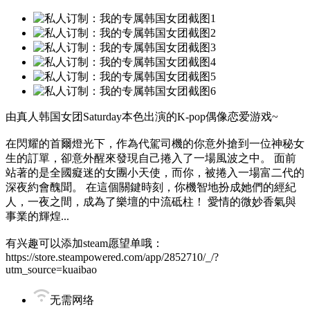
由真人韩国女团Saturday本色出演的K-pop偶像恋爱游戏~
在閃耀的首爾燈光下，作為代駕司機的你意外搶到一位神秘女
生的訂單，卻意外醒來發現自己捲入了一場風波之中。 面前
站著的是全國癡迷的女團小天使，而你，被捲入一場富二代的
深夜約會醜聞。 在這個關鍵時刻，你機智地扮成她們的經紀
人，一夜之間，成為了樂壇的中流砥柱！ 愛情的微妙香氣與
事業的輝煌...
有兴趣可以添加steam愿望单哦：
https://store.steampowered.com/app/2852710/_/?
utm_source=kuaibao
无需网络