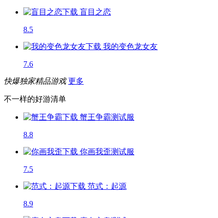
盲目之恋
8.5
我的变色龙女友
7.6
快爆独家精品游戏
更多
不一样的好游清单
蟹王争霸
测试服
8.8
你画我歪
测试服
7.5
范式：起源
8.9