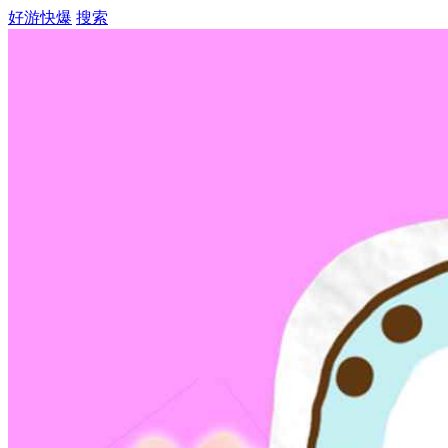
好游快爆
搜索