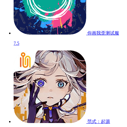
你画我歪
测试服
7.5
范式：起源