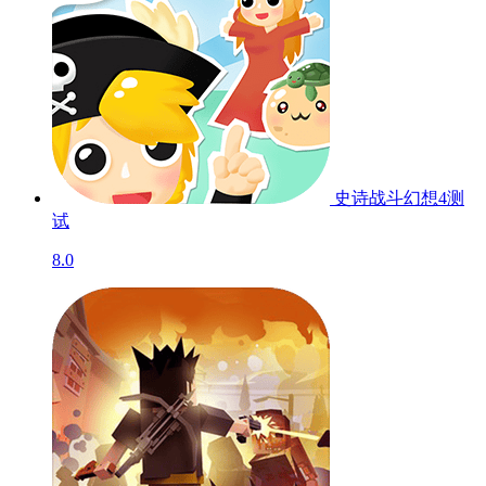
史诗战斗幻想4
测
试
8.0