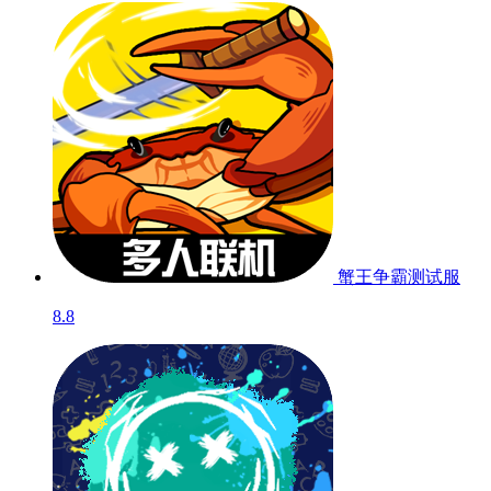
蟹王争霸
测试服
8.8