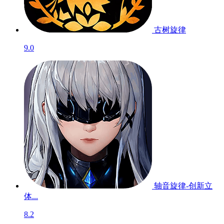
古树旋律
9.0
轴音旋律-创新立
体...
8.2