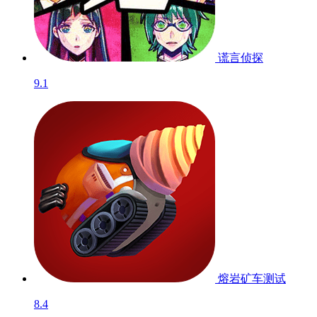
谎言侦探
9.1
熔岩矿车
测试
8.4