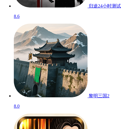
归途24小时
测试
8.6
黎明三国2
8.0