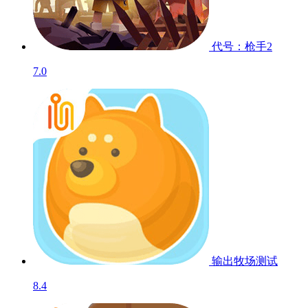
代号：枪手2
7.0
输出牧场
测试
8.4