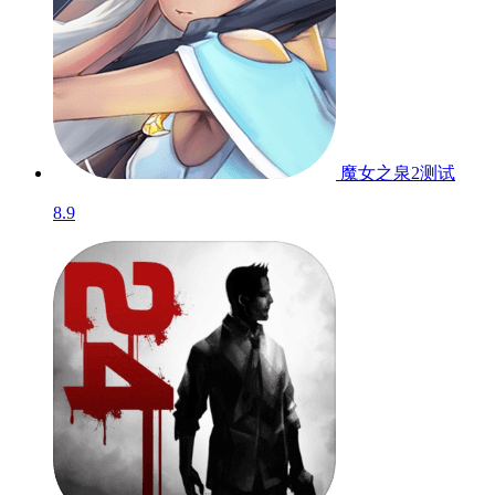
魔女之泉2
测试
8.9