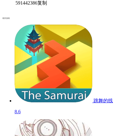
591442386
复制
相关游戏
跳舞的线
8.6