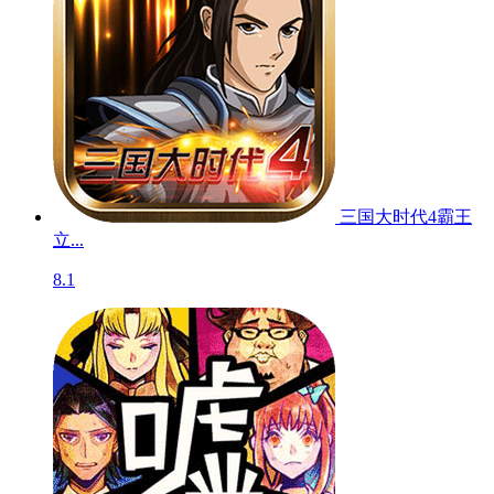
三国大时代4霸王
立...
8.1