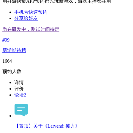
用好游快爆APP预约抢先玩新游戏，游戏主播都在用
手机号快速预约
分享给好友
尚在研发中，测试时间待定
#
99+
新游期待榜
1664
预约人数
详情
评价
论坛
2
【置顶】关于《Larvend: 彼方》