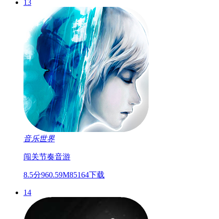
13
音乐世界
闯关
节奏
音游
8.5分
960.59M
85164下载
14