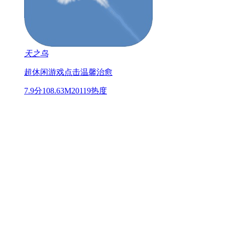
天之鸟
超休闲游戏
点击
温馨治愈
7.9分
108.63M
20119热度
17