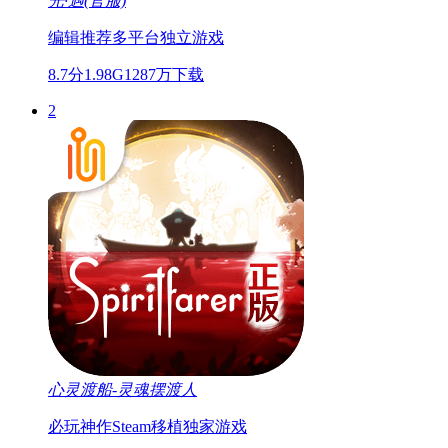
光·遇(官服)
编辑推荐
多平台
独立游戏
8.7分
1.98G
1287万下载
2
心灵渡船-灵魂摆渡人
必玩神作
Steam移植
独家游戏