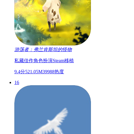
游荡者：弗兰肯斯坦的怪物
私藏佳作
角色扮演
Steam移植
9.4分
521.05M
39988热度
16