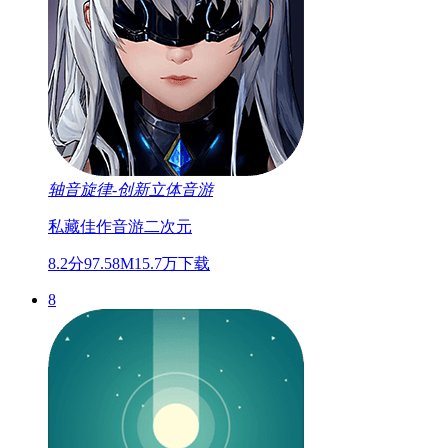
轴音旋律-创新立体音游
私藏佳作
音游
二次元
8.2分
97.58M
15.7万下载
8