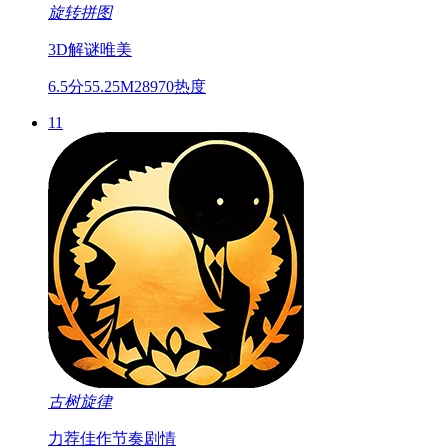
旋转拼图
3D
解谜
唯美
6.5分
55.25M
28970热度
11
古树旋律
力荐佳作
节奏
剧情