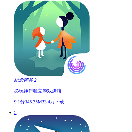
纪念碑谷 2
必玩神作
独立游戏
烧脑
9.1分
345.35M
33.4万下载
5