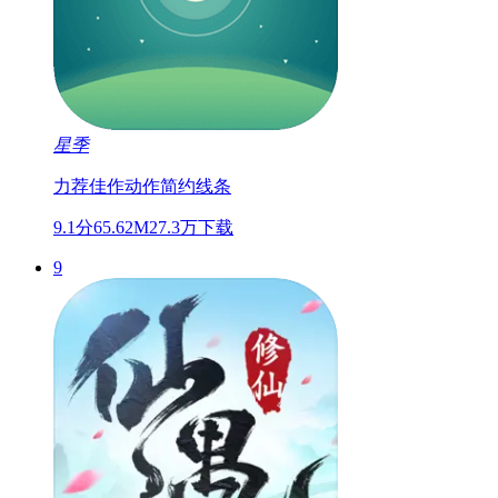
星季
力荐佳作
动作
简约线条
9.1分
65.62M
27.3万下载
9