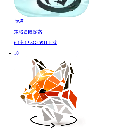
仙遇
策略
冒险
探索
6.1分
1.98G
25911下载
10