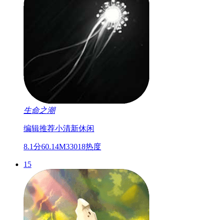
生命之潮
编辑推荐
小清新
休闲
8.1分
60.14M
33018热度
15