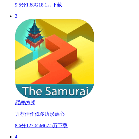
9.5分
1.68G
18.1万下载
3
跳舞的线
力荐佳作
低多边形
虐心
8.6分
127.65M
67.5万下载
4