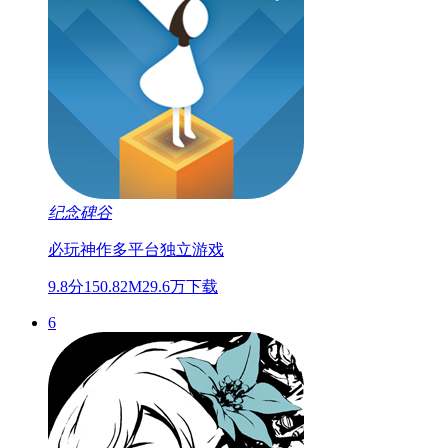
纪念碑谷
必玩神作
多平台
独立游戏
9.8分
150.82M
29.6万下载
6