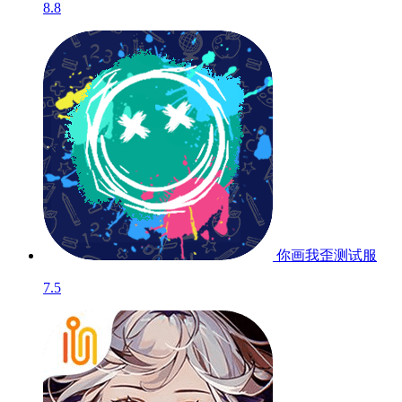
8.8
你画我歪
测试服
7.5