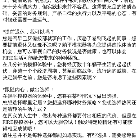
立、提前退休”的意思。这种不被时间奴役的自由人生，听起
来十分有诱惑力，但实践起来并不容易。这需要充足的物质基
础、妥善的财务规划、严格自律的执行力以及平稳的心态，有
时候还需要一些运气。
*提前退休，我可以吗？
您是否早已厌倦按部就班的工作，厌恶了卷到飞起的同事，想
要提前退休又犹豫不决呢？躺平模拟器将为您提供虚拟体验的
机会，您可以审视自己的财务状况是否健康，也可以体会
FIRE生活可能给您带来的种种困扰。
在几分钟的模拟体验中，您将经历数十年躺平生活的起起伏
伏，穿越一个个经济周期，甚至面临战争、流行病的威胁。在
决定躺平之前，您是否考虑了这些因素呢？
*跟随内心，做出选择！
在躺平模拟器的体验中，您将在某些情况下做出选择。
您想选择哪里定居？您想选择哪种财务策略？您想选择热闹还
是清静的生活方式？
在真实的人生中，做出每种选择都要付出相应的代价。但是在
FIRE模拟器中，您可以大胆尝试！触发特定剧情还有可能获
得相应成就哦！
请注意并不是每种选择都能如愿实现。有些选择，需要您遵循