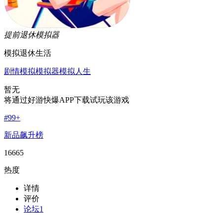
提前退休模拟器
模拟退休生活
剧情
模拟
模拟器
模拟人生
暂无
将通过好游快爆APP下载试玩该游戏
#
99+
新品飙升榜
16665
热度
详情
评价
论坛
1